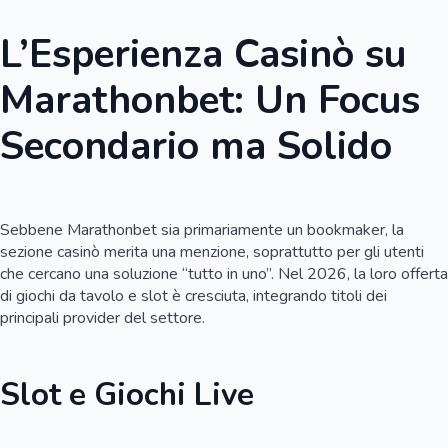
L’Esperienza Casinò su
Marathonbet: Un Focus
Secondario ma Solido
Sebbene Marathonbet sia primariamente un bookmaker, la
sezione casinò merita una menzione, soprattutto per gli utenti
che cercano una soluzione “tutto in uno”. Nel 2026, la loro offerta
di giochi da tavolo e slot è cresciuta, integrando titoli dei
principali provider del settore.
Slot e Giochi Live