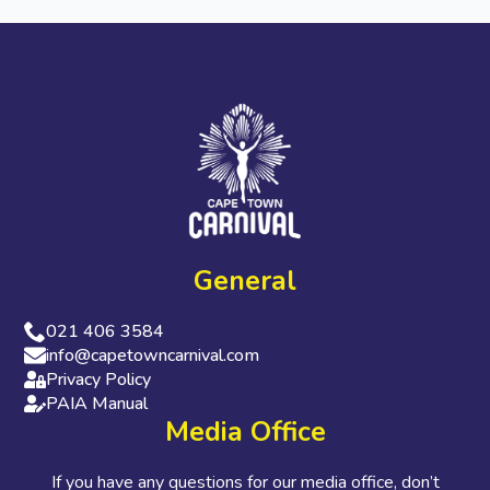
General
021 406 3584
info@capetowncarnival.com
Privacy Policy
PAIA Manual
Media Office
If you have any questions for our media office, don’t