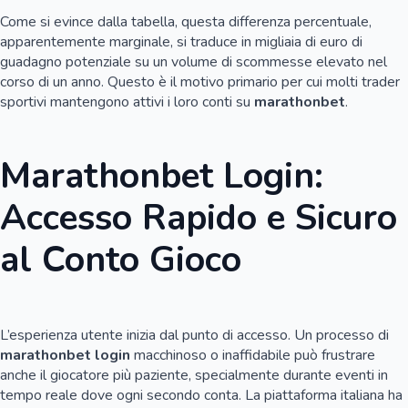
Come si evince dalla tabella, questa differenza percentuale,
apparentemente marginale, si traduce in migliaia di euro di
guadagno potenziale su un volume di scommesse elevato nel
corso di un anno. Questo è il motivo primario per cui molti trader
sportivi mantengono attivi i loro conti su
marathonbet
.
Marathonbet Login:
Accesso Rapido e Sicuro
al Conto Gioco
L’esperienza utente inizia dal punto di accesso. Un processo di
marathonbet login
macchinoso o inaffidabile può frustrare
anche il giocatore più paziente, specialmente durante eventi in
tempo reale dove ogni secondo conta. La piattaforma italiana ha