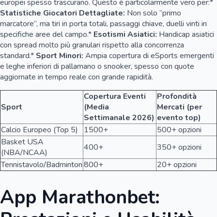
europei spesso trascurano. Questo è particolarmente vero per:*
Statistiche Giocatori Dettagliate:
Non solo “primo
marcatore”, ma tiri in porta totali, passaggi chiave, duelli vinti in
specifiche aree del campo.*
Esotismi Asiatici:
Handicap asiatici
con spread molto più granulari rispetto alla concorrenza
standard.*
Sport Minori:
Ampia copertura di eSports emergenti
e leghe inferiori di pallamano o snooker, spesso con quote
aggiornate in tempo reale con grande rapidità.
Copertura Eventi
Profondità
Sport
(Media
Mercati (per
Settimanale 2026)
evento top)
Calcio Europeo (Top 5)
1500+
500+ opzioni
Basket USA
400+
350+ opzioni
(NBA/NCAA)
Tennistavolo/Badminton
800+
20+ opzioni
App Marathonbet: