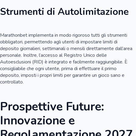
Strumenti di Autolimitazione
Marathonbet implementa in modo rigoroso tutti gli strumenti
obbligatori, permettendo agli utenti di impostare limiti di
deposito giornalieri, settimanali o mensili direttamente dall’area
personale. Inoltre, l’accesso al Registro Unico delle
Autoesclusioni (RID) è integrato e facilmente raggiungibile. È
consigliabile che ogni utente, prima di effettuare il primo
deposito, imposti i propri limiti per garantire un gioco sano e
controllato.
Prospettive Future:
Innovazione e
Regolamentazione 2027