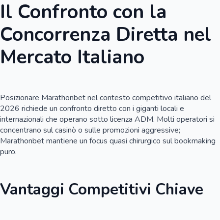
Il Confronto con la
Concorrenza Diretta nel
Mercato Italiano
Posizionare Marathonbet nel contesto competitivo italiano del
2026 richiede un confronto diretto con i giganti locali e
internazionali che operano sotto licenza ADM. Molti operatori si
concentrano sul casinò o sulle promozioni aggressive;
Marathonbet mantiene un focus quasi chirurgico sul bookmaking
puro.
Vantaggi Competitivi Chiave