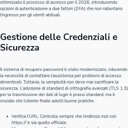
ottimizzato il processo di accesso per il 2026, introducendo
opzioni di autenticazione a due fattori (2FA) che non rallentano
l’ingresso per gli utenti abituali.
Gestione delle Credenziali e
Sicurezza
Il sistema di recupero password è stato modernizzato, riducendo
la necessità di contattare l’assistenza per problemi di accesso
dimenticati. Tuttavia, la semplicità non deve mai sacrificare la
sicurezza. L’adozione di standard di crittografia avanzati (TLS 1.3)
per la trasmissione dei dati di login è prassi standard, ma è
cruciale che l’utente finale adotti buone pratiche.
Verifica l’URL: Controlla sempre che l’indirizzo inizi con
https://
e sia quello ufficiale.