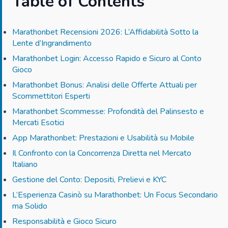
Table of Contents
Marathonbet Recensioni 2026: L’Affidabilità Sotto la
Lente d’Ingrandimento
Marathonbet Login: Accesso Rapido e Sicuro al Conto
Gioco
Marathonbet Bonus: Analisi delle Offerte Attuali per
Scommettitori Esperti
Marathonbet Scommesse: Profondità del Palinsesto e
Mercati Esotici
App Marathonbet: Prestazioni e Usabilità su Mobile
Il Confronto con la Concorrenza Diretta nel Mercato
Italiano
Gestione del Conto: Depositi, Prelievi e KYC
L’Esperienza Casinò su Marathonbet: Un Focus Secondario
ma Solido
Responsabilità e Gioco Sicuro