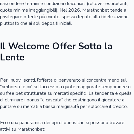
nascondere termini e condizioni draconiani (rollover esorbitanti,
quote minime irraggiungibili). Nel 2026, Marathonbet tende a
privilegiare offerte più mirate, spesso legate alla fidelizzazione
piuttosto che ai soli depositi iniziali.
Il Welcome Offer Sotto la
Lente
Per i nuovi iscritti, l’offerta di benvenuto si concentra meno sul
“rimborso” e più sull’accesso a quote maggiorate temporanee o
su free bet strutturate su mercati specifici. La tendenza è quella
di eliminare i bonus “a cascata” che costringono il giocatore a
puntare su mercati a bassa marginalità per sbloccare il credito.
Ecco una panoramica dei tipi di bonus che si possono trovare
attivi su Marathonbet: