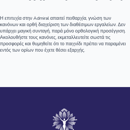
Η επιτυχία στην Admiral απαιτεί πειθαρχία, γνώση των
κανόνων και ορθή διαχείριση των διαθέσιμων εργαλείων. Δεν
υπάρχει μαγική συνταγή, παρά μόνο ορθολογική προσέγγιση.
Ακολουθήστε τους κανόνες, εκμεταλλευτείτε σωστά τις
προσφορές και θυμηθείτε ότι το παιχνίδι πρέπει να παραμένει
εντός των ορίων που έχετε θέσει εξαρχής.