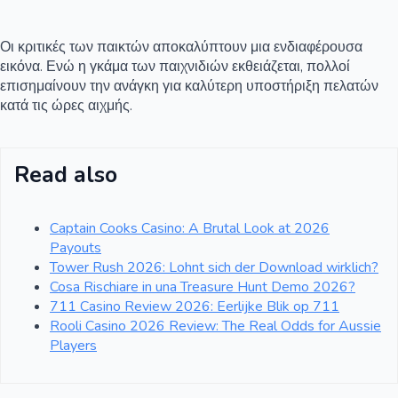
Οι κριτικές των παικτών αποκαλύπτουν μια ενδιαφέρουσα
εικόνα. Ενώ η γκάμα των παιχνιδιών εκθειάζεται, πολλοί
επισημαίνουν την ανάγκη για καλύτερη υποστήριξη πελατών
κατά τις ώρες αιχμής.
Read also
Captain Cooks Casino: A Brutal Look at 2026
Payouts
Tower Rush 2026: Lohnt sich der Download wirklich?
Cosa Rischiare in una Treasure Hunt Demo 2026?
711 Casino Review 2026: Eerlijke Blik op 711
Rooli Casino 2026 Review: The Real Odds for Aussie
Players