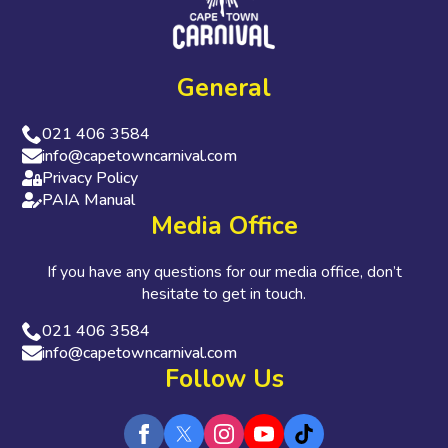
General
021 406 3584
info@capetowncarnival.com
Privacy Policy
PAIA Manual
Media Office
If you have any questions for our media office, don’t
hesitate to get in touch.
021 406 3584
info@capetowncarnival.com
Follow Us