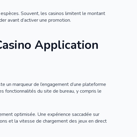
 espèces. Souvent, les casinos limitent le montant
oder avant d’activer une promotion.
Casino Application
este un marqueur de l’engagement d’une plateforme
s fonctionnalités du site de bureau, y compris le
faitement optimisée. Une expérience saccadée sur
tons et la vitesse de chargement des jeux en direct