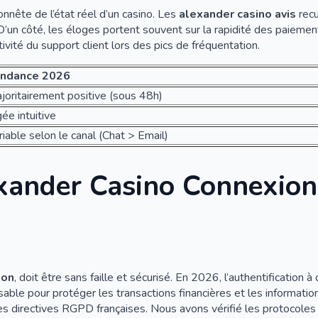
nnête de l’état réel d’un casino. Les
alexander casino avis
recu
’un côté, les éloges portent souvent sur la rapidité des paiement
tivité du support client lors des pics de fréquentation.
ndance 2026
joritairement positive (sous 48h)
gée intuitive
riable selon le canal (Chat > Email)
xander Casino Connexion 
ion
, doit être sans faille et sécurisé. En 2026, l’authentification
ble pour protéger les transactions financières et les informatio
es directives RGPD françaises. Nous avons vérifié les protocoles 