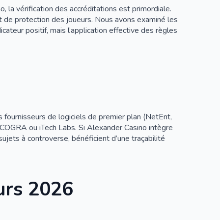
 la vérification des accréditations est primordiale.
et de protection des joueurs. Nous avons examiné les
cateur positif, mais l’application effective des règles
 fournisseurs de logiciels de premier plan (NetEnt,
eCOGRA ou iTech Labs. Si Alexander Casino intègre
ujets à controverse, bénéficient d’une traçabilité
urs 2026