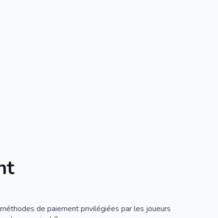
nt
s méthodes de paiement privilégiées par les joueurs