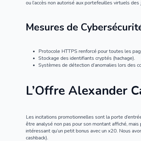
ou l’accès non autorisé aux portefeuilles virtuels des 
Mesures de Cybersécurit
Protocole HTTPS renforcé pour toutes les pag
Stockage des identifiants cryptés (hachage).
Systèmes de détection d’anomalies lors des co
L’Offre Alexander C
Les incitations promotionnelles sont la porte d’entré
être analysé non pas pour son montant affiché, mais 
intéressant qu’un petit bonus avec un x20. Nous avon
cashback).