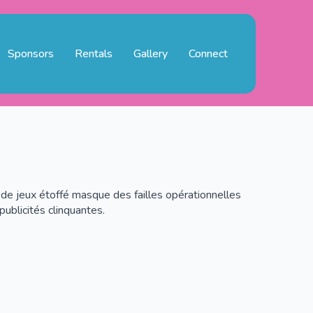
Sponsors
Rentals
Gallery
Connect
 de jeux étoffé masque des failles opérationnelles
ublicités clinquantes.