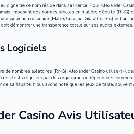
eu digne de ce nom réside dans sa licence. Pour Alexander Casino,
jamais, imposant des normes strictes en matière d’équité (RNG) 
e juridiction reconnue (Malte, Curaçao, Gibraltar, etc.) est un indi
doit démontrer une transparence totale sur ses audits externes.
s Logiciels
rs de nombres aléatoires (RNG). Alexander Casino utilise-t-il des
 à des tests réguliers par des organismes indépendants comme 
r de sa fiabilité. Nous avons noté que les jeux de table, souvent s
er Casino Avis Utilisate