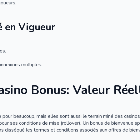
joueurs.
é en Vigueur
es.
nnexions multiples.
asino Bonus: Valeur Réel
e pour beaucoup, mais elles sont aussi le terrain miné des casinos
pour ses conditions de mise (rollover). Un bonus de bienvenue sp
s disséqué les termes et conditions associés aux offres de bien