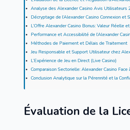
Analyse des Alexander Casino Avis Utilisateurs
Décryptage de l’Alexander Casino Connexion et 
L’Offre Alexander Casino Bonus: Valeur Réelle et
Performance et Accessibilité de l’Alexander Casi
Méthodes de Paiement et Délais de Traitement
Jeu Responsable et Support Utilisateur chez Ale
L’Expérience de Jeu en Direct (Live Casino)
Comparaison Sectorielle: Alexander Casino Face 
Conclusion Analytique sur la Pérennité et la Conf
Évaluation de la Li