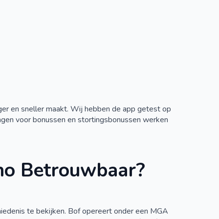
ger en sneller maakt. Wij hebben de app getest op
eldingen voor bonussen en stortingsbonussen werken
ino Betrouwbaar?
hiedenis te bekijken. Bof opereert onder een MGA