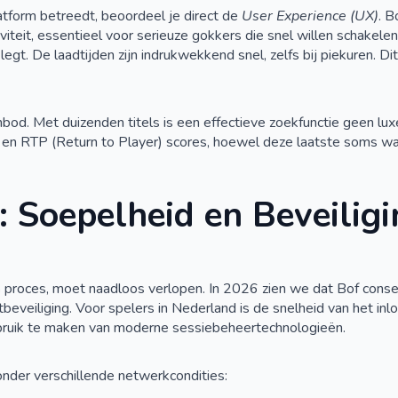
tform betreedt, beoordeel je direct de
User Experience (UX)
. B
iviteit, essentieel voor serieuze gokkers die snel willen schakelen
egt. De laadtijden zijn indrukwekkend snel, zelfs bij piekuren. Dit
nbod. Met duizenden titels is een effectieve zoekfunctie geen luxe
iteit en RTP (Return to Player) scores, hoewel deze laatste soms
: Soepelheid en Beveiligi
n
proces, moet naadloos verlopen. In 2026 zien we dat Bof conse
ntbeveiliging. Voor spelers in Nederland is de snelheid van het i
gebruik te maken van moderne sessiebeheertechnologieën.
onder verschillende netwerkcondities: