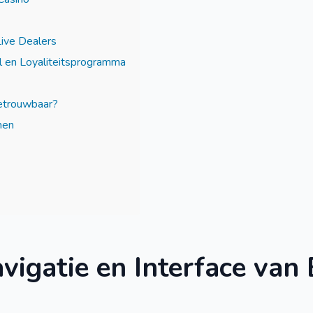
Live Dealers
 en Loyaliteitsprogramma
Betrouwbaar?
men
vigatie en Interface van