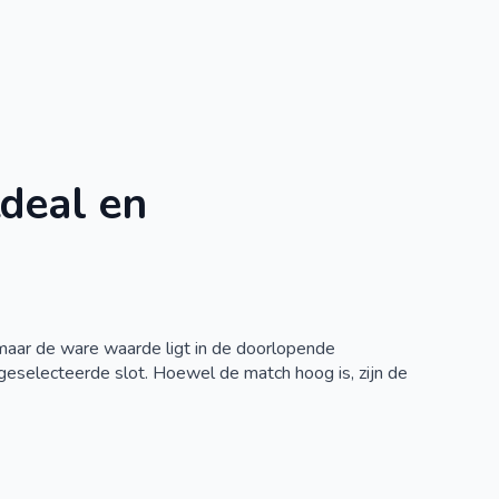
deal en
maar de ware waarde ligt in de doorlopende
selecteerde slot. Hoewel de match hoog is, zijn de