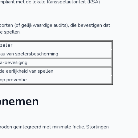
ompliant met de lokale Kansspelautoriteit (KSA)
rten (of gelijkwaardige audits), die bevestigen dat
e spellen.
peler
au van spelersbescherming
a-beveiliging
e eerlijkheid van spellen
 op preventie
Opnemen
oden geïntegreerd met minimale frictie. Stortingen