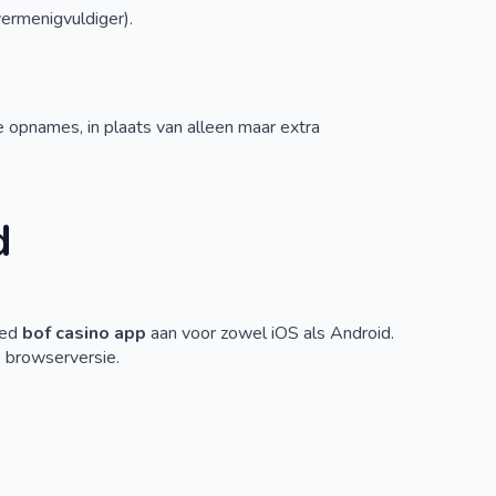
ermenigvuldiger).
re opnames, in plaats van alleen maar extra
d
ted
bof casino app
aan voor zowel iOS als Android.
 browserversie.