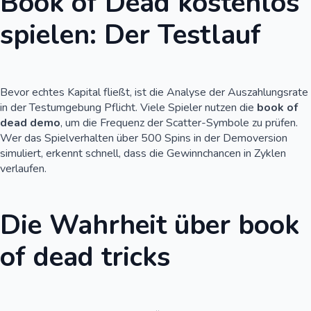
Book of Dead kostenlos
spielen: Der Testlauf
Bevor echtes Kapital fließt, ist die Analyse der Auszahlungsrate
in der Testumgebung Pflicht. Viele Spieler nutzen die
book of
dead demo
, um die Frequenz der Scatter-Symbole zu prüfen.
Wer das Spielverhalten über 500 Spins in der Demoversion
simuliert, erkennt schnell, dass die Gewinnchancen in Zyklen
verlaufen.
Die Wahrheit über book
of dead tricks