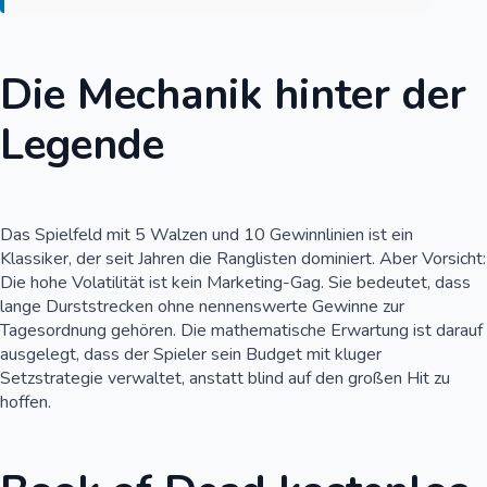
Die Mechanik hinter der
Legende
Das Spielfeld mit 5 Walzen und 10 Gewinnlinien ist ein
Klassiker, der seit Jahren die Ranglisten dominiert. Aber Vorsicht:
Die hohe Volatilität ist kein Marketing-Gag. Sie bedeutet, dass
lange Durststrecken ohne nennenswerte Gewinne zur
Tagesordnung gehören. Die mathematische Erwartung ist darauf
ausgelegt, dass der Spieler sein Budget mit kluger
Setzstrategie verwaltet, anstatt blind auf den großen Hit zu
hoffen.