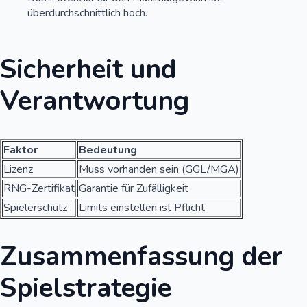
überdurchschnittlich hoch.
Sicherheit und
Verantwortung
Faktor
Bedeutung
Lizenz
Muss vorhanden sein (GGL/MGA)
RNG-Zertifikat
Garantie für Zufälligkeit
Spielerschutz
Limits einstellen ist Pflicht
Zusammenfassung der
Spielstrategie