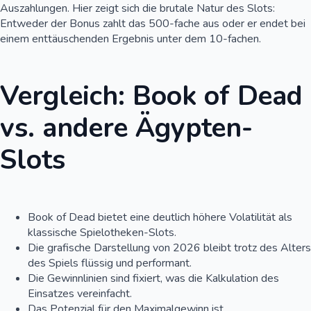
Auszahlungen. Hier zeigt sich die brutale Natur des Slots:
Entweder der Bonus zahlt das 500-fache aus oder er endet bei
einem enttäuschenden Ergebnis unter dem 10-fachen.
Vergleich: Book of Dead
vs. andere Ägypten-
Slots
Book of Dead bietet eine deutlich höhere Volatilität als
klassische Spielotheken-Slots.
Die grafische Darstellung von 2026 bleibt trotz des Alters
des Spiels flüssig und performant.
Die Gewinnlinien sind fixiert, was die Kalkulation des
Einsatzes vereinfacht.
Das Potenzial für den Maximalgewinn ist