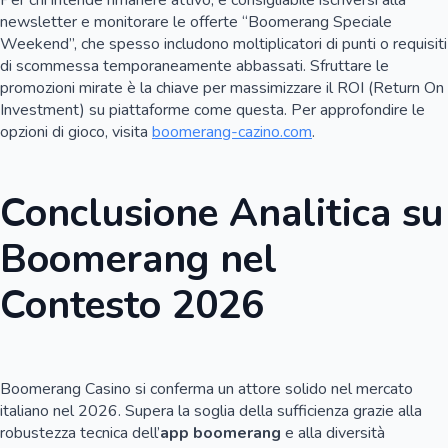
newsletter e monitorare le offerte “Boomerang Speciale
Weekend”, che spesso includono moltiplicatori di punti o requisiti
di scommessa temporaneamente abbassati. Sfruttare le
promozioni mirate è la chiave per massimizzare il ROI (Return On
Investment) su piattaforme come questa. Per approfondire le
opzioni di gioco, visita
boomerang-cazino.com
.
Conclusione Analitica su
Boomerang nel
Contesto 2026
Boomerang Casino si conferma un attore solido nel mercato
italiano nel 2026. Supera la soglia della sufficienza grazie alla
robustezza tecnica dell’
app boomerang
e alla diversità