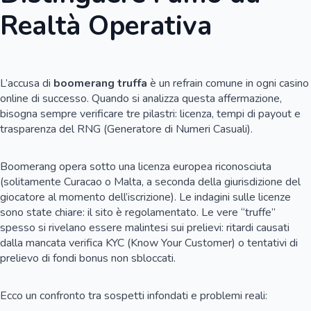
Realtà Operativa
L’accusa di
boomerang truffa
è un refrain comune in ogni casino
online di successo. Quando si analizza questa affermazione,
bisogna sempre verificare tre pilastri: licenza, tempi di payout e
trasparenza del RNG (Generatore di Numeri Casuali).
Boomerang opera sotto una licenza europea riconosciuta
(solitamente Curacao o Malta, a seconda della giurisdizione del
giocatore al momento dell’iscrizione). Le indagini sulle licenze
sono state chiare: il sito è regolamentato. Le vere “truffe”
spesso si rivelano essere malintesi sui prelievi: ritardi causati
dalla mancata verifica KYC (Know Your Customer) o tentativi di
prelievo di fondi bonus non sbloccati.
Ecco un confronto tra sospetti infondati e problemi reali: