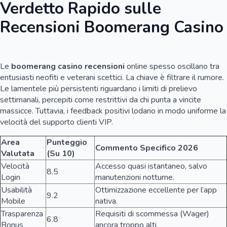
Verdetto Rapido sulle
Recensioni Boomerang Casino
Le
boomerang casino recensioni
online spesso oscillano tra
entusiasti neofiti e veterani scettici. La chiave è filtrare il rumore.
Le lamentele più persistenti riguardano i limiti di prelievo
settimanali, percepiti come restrittivi da chi punta a vincite
massicce. Tuttavia, i feedback positivi lodano in modo uniforme la
velocità del supporto clienti VIP.
Area
Punteggio
Commento Specifico 2026
Valutata
(Su 10)
Velocità
Accesso quasi istantaneo, salvo
8.5
Login
manutenzioni notturne.
Usabilità
Ottimizzazione eccellente per l’app
9.2
Mobile
nativa.
Trasparenza
Requisiti di scommessa (Wager)
6.8
Bonus
ancora troppo alti.