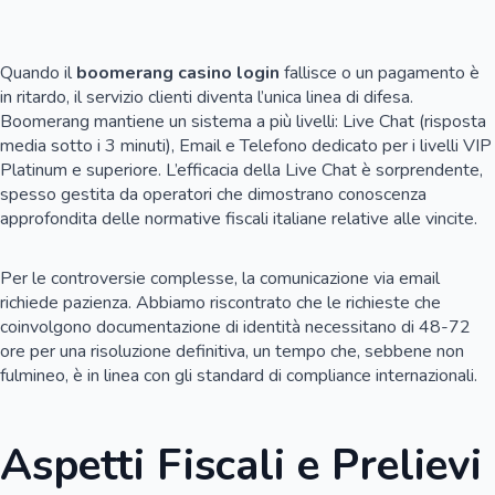
Quando il
boomerang casino login
fallisce o un pagamento è
in ritardo, il servizio clienti diventa l’unica linea di difesa.
Boomerang mantiene un sistema a più livelli: Live Chat (risposta
media sotto i 3 minuti), Email e Telefono dedicato per i livelli VIP
Platinum e superiore. L’efficacia della Live Chat è sorprendente,
spesso gestita da operatori che dimostrano conoscenza
approfondita delle normative fiscali italiane relative alle vincite.
Per le controversie complesse, la comunicazione via email
richiede pazienza. Abbiamo riscontrato che le richieste che
coinvolgono documentazione di identità necessitano di 48-72
ore per una risoluzione definitiva, un tempo che, sebbene non
fulmineo, è in linea con gli standard di compliance internazionali.
Aspetti Fiscali e Prelievi