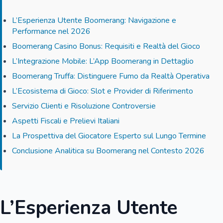
L’Esperienza Utente Boomerang: Navigazione e
Performance nel 2026
Boomerang Casino Bonus: Requisiti e Realtà del Gioco
L’Integrazione Mobile: L’App Boomerang in Dettaglio
Boomerang Truffa: Distinguere Fumo da Realtà Operativa
L’Ecosistema di Gioco: Slot e Provider di Riferimento
Servizio Clienti e Risoluzione Controversie
Aspetti Fiscali e Prelievi Italiani
La Prospettiva del Giocatore Esperto sul Lungo Termine
Conclusione Analitica su Boomerang nel Contesto 2026
L’Esperienza Utente