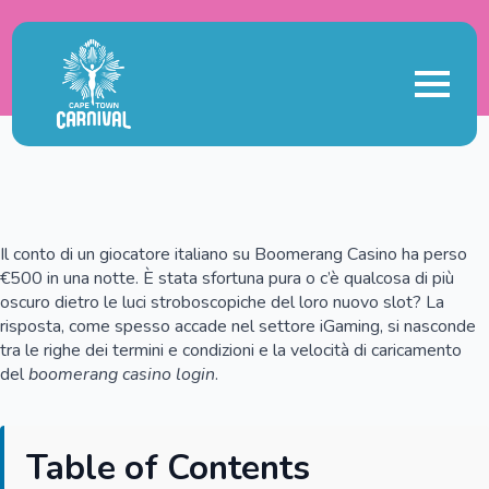
Il conto di un giocatore italiano su Boomerang Casino ha perso
€500 in una notte. È stata sfortuna pura o c’è qualcosa di più
oscuro dietro le luci stroboscopiche del loro nuovo slot? La
risposta, come spesso accade nel settore iGaming, si nasconde
tra le righe dei termini e condizioni e la velocità di caricamento
del
boomerang casino login
.
Table of Contents