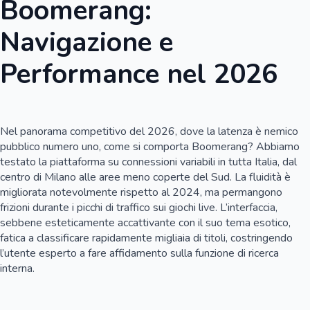
Boomerang:
Navigazione e
Performance nel 2026
Nel panorama competitivo del 2026, dove la latenza è nemico
pubblico numero uno, come si comporta Boomerang? Abbiamo
testato la piattaforma su connessioni variabili in tutta Italia, dal
centro di Milano alle aree meno coperte del Sud. La fluidità è
migliorata notevolmente rispetto al 2024, ma permangono
frizioni durante i picchi di traffico sui giochi live. L’interfaccia,
sebbene esteticamente accattivante con il suo tema esotico,
fatica a classificare rapidamente migliaia di titoli, costringendo
l’utente esperto a fare affidamento sulla funzione di ricerca
interna.