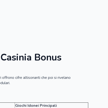
l Casinia Bonus
offrono cifre altisonanti che poi si rivelano
dulari.
Giochi Idonei Principali