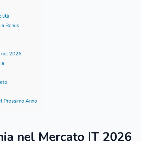
ilità
inia Bonus
a nel 2026
ia
cato
nel Prossimo Anno
nia nel Mercato IT 2026