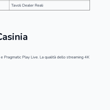
Tavoli Dealer Reali
Casinia
g e Pragmatic Play Live. La qualità dello streaming 4K