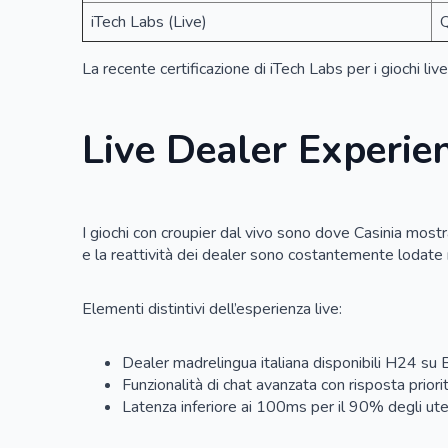
iTech Labs (Live)
La recente certificazione di iTech Labs per i giochi liv
Live Dealer Experien
I giochi con croupier dal vivo sono dove Casinia most
e la reattività dei dealer sono costantemente lodate
Elementi distintivi dell’esperienza live:
Dealer madrelingua italiana disponibili H24 su 
Funzionalità di chat avanzata con risposta priorit
Latenza inferiore ai 100ms per il 90% degli uten