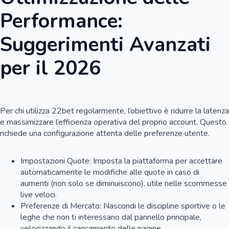
Performance:
Suggerimenti Avanzati
per il 2026
Per chi utilizza 22bet regolarmente, l’obiettivo è ridurre la latenza
e massimizzare l’efficienza operativa del proprio account. Questo
richiede una configurazione attenta delle preferenze utente.
Impostazioni Quote: Imposta la piattaforma per accettare
automaticamente le modifiche alle quote in caso di
aumenti (non solo se diminuiscono), utile nelle scommesse
live veloci.
Preferenze di Mercato: Nascondi le discipline sportive o le
leghe che non ti interessano dal pannello principale,
velocizzando il caricamento delle pagine.