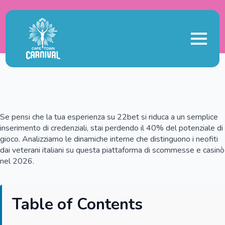
Se pensi che la tua esperienza su 22bet si riduca a un semplice
inserimento di credenziali, stai perdendo il 40% del potenziale di
gioco. Analizziamo le dinamiche interne che distinguono i neofiti
dai veterani italiani su questa piattaforma di scommesse e casinò
nel 2026.
Table of Contents