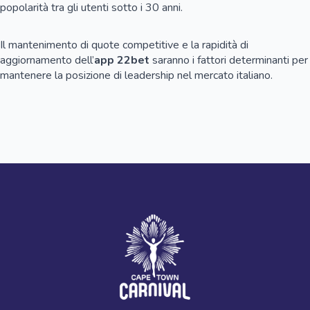
popolarità tra gli utenti sotto i 30 anni.
Il mantenimento di quote competitive e la rapidità di
aggiornamento dell’
app 22bet
saranno i fattori determinanti per
mantenere la posizione di leadership nel mercato italiano.