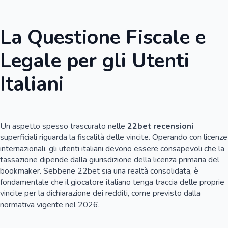
La Questione Fiscale e
Legale per gli Utenti
Italiani
Un aspetto spesso trascurato nelle
22bet recensioni
superficiali riguarda la fiscalità delle vincite. Operando con licenze
internazionali, gli utenti italiani devono essere consapevoli che la
tassazione dipende dalla giurisdizione della licenza primaria del
bookmaker. Sebbene 22bet sia una realtà consolidata, è
fondamentale che il giocatore italiano tenga traccia delle proprie
vincite per la dichiarazione dei redditi, come previsto dalla
normativa vigente nel 2026.