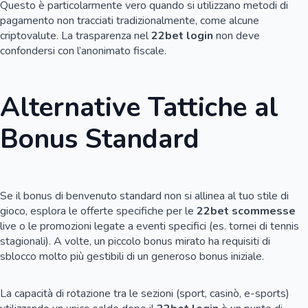
Questo è particolarmente vero quando si utilizzano metodi di
pagamento non tracciati tradizionalmente, come alcune
criptovalute. La trasparenza nel
22bet login
non deve
confondersi con l’anonimato fiscale.
Alternative Tattiche al
Bonus Standard
Se il bonus di benvenuto standard non si allinea al tuo stile di
gioco, esplora le offerte specifiche per le
22bet scommesse
live o le promozioni legate a eventi specifici (es. tornei di tennis
stagionali). A volte, un piccolo bonus mirato ha requisiti di
sblocco molto più gestibili di un generoso bonus iniziale.
La capacità di rotazione tra le sezioni (sport, casinò, e-sports)