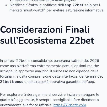
Notifiche: Sfrutta le notifiche dell’
app 22bet
solo per i
mercati “must-watch” per evitare saturazione informativa.
Considerazioni Finali
sull’Ecosistema 22bet
In sintesi, 22bet si consolida nel panorama italiano del 2026
come una piattaforma estremamente ricca di opzioni, ma che
richiede un approccio analitico. Il successo non dipende dalla
fortuna, ma dalla comprensione delle interfacce, dei termini del
22bet bonus
e dalla rapidità operativa garantita dall’app.
Per esplorare l’intera gamma di servizi e iniziare a navigare le
quote più aggiornate, è sempre consigliabile fare riferimento
direttamente alla fonte ufficiale:
https://22bet8.com
.