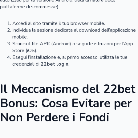
piattaforme di scommesse).
Accedi al sito tramite il tuo browser mobile.
Individua la sezione dedicata al download dell’applicazione
mobile.
Scarica il file APK (Android) o segui le istruzioni per l’App
Store (iOS).
Esegui l’installazione e, al primo accesso, utilizza le tue
credenziali di
22bet login
.
Il Meccanismo del 22bet
Bonus: Cosa Evitare per
Non Perdere i Fondi