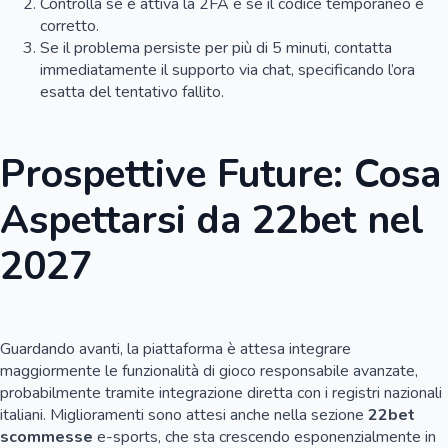
Controlla se è attiva la 2FA e se il codice temporaneo è
corretto.
Se il problema persiste per più di 5 minuti, contatta
immediatamente il supporto via chat, specificando l’ora
esatta del tentativo fallito.
Prospettive Future: Cosa
Aspettarsi da 22bet nel
2027
Guardando avanti, la piattaforma è attesa integrare
maggiormente le funzionalità di gioco responsabile avanzate,
probabilmente tramite integrazione diretta con i registri nazionali
italiani. Miglioramenti sono attesi anche nella sezione
22bet
scommesse
e-sports, che sta crescendo esponenzialmente in