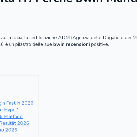
cenza. In Italia, la certificazione ADM (Agenzia delle Dogane e dei
6 è un pilastro delle sue
bwin recensioni
positive.
in Fast in 2026
he Hype?
26 Platform
 Realität 2026
 το 2026