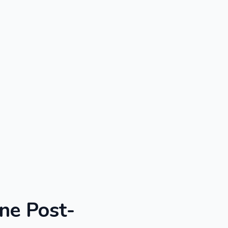
ane Post-