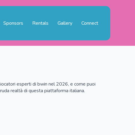
Sponsors
Rentals
Gallery
Connect
ocatori esperti di bwin nel 2026, e come puoi
uda realtà di questa piattaforma italiana.