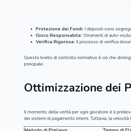
Protezione dei Fondi:
I depositi sono segregat
Gioco Responsabile:
Strumenti di auto-esclus
Verifica Rigorosa:
Il processo di verifica docu
Questo livello di controllo normativo è ciò che disti
principale.
Ottimizzazione dei P
Il momento della verità per ogni giocatore è il preliev
dei sistemi di pagamento interni. Tuttavia, la velocit
Metodo di Prelievo
Tempo di El