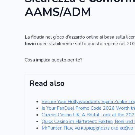
AAMS/ADM
La fiducia nel gioco d’azzardo online si basa sulla li
bwin
operi stabilmente sotto questo regime nel 202
Cosa implica questo per te?
Read also
Secure Your Hollywoodbets Spina Zonke Log
Is Your FanDuel Promo Code 2026 Worth t
Cazeus Casino UK: A Brutal Look at the 20
Quick Casino im Härtetest: Fakten, Boni und
MrPunter: Πώς να κυριαρχήσετε στο καζίνο