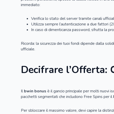
immediato:
Verifica lo stato del server tramite canali ufficiali
Utilizza sempre l’autenticazione a due fattori (
In caso di dimenticanza password, sfrutta la pro
Ricorda: la sicurezza dei tuoi fondi dipende dalla sol
ufficiale.
Decifrare l’Offerta
Il
bwin bonus
è il gancio principale per molti nuovi 
pacchetti segmentati che includono Free Spins per il
Per sbloccare il massimo valore, devi capire la distin