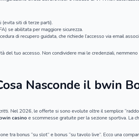
 (evita siti di terze parti).
2FA) se abilitata per maggiore sicurezza.
cedura di recupero guidata, che richiede l’accesso via email associ
idità del tuo accesso. Non condividere mai le credenziali, nemmeno 
: Cosa Nasconde il bwin B
iscritti. Nel 2026, le offerte si sono evolute oltre il semplice “r
bwin casino
e scommesse gratuite per la sezione sportiva. La c
zione tra bonus “su slot” e bonus “su tavolo live”. Ecco una compar