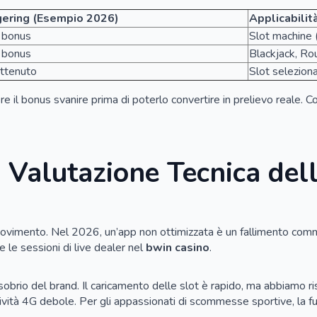
gering (Esempio 2026)
Applicabilit
l bonus
Slot machine (
l bonus
Blackjack, Rou
ttenuto
Slot selezion
re il bonus svanire prima di poterlo convertire in prelievo reale. 
: Valutazione Tecnica del
 movimento. Nel 2026, un’app non ottimizzata è un fallimento comm
 le sessioni di live dealer nel
bwin casino
.
n sobrio del brand. Il caricamento delle slot è rapido, ma abbiamo ris
vità 4G debole. Per gli appassionati di scommesse sportive, la fun