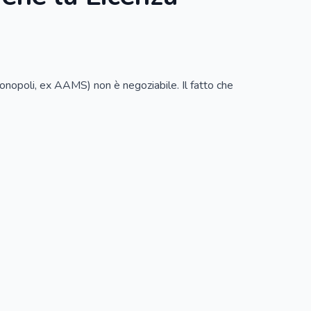
 Monopoli, ex AAMS) non è negoziabile. Il fatto che