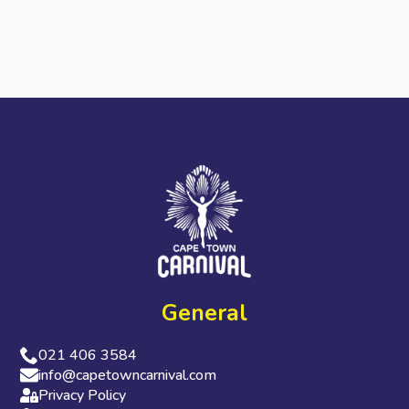
General
021 406 3584
info@capetowncarnival.com
Privacy Policy