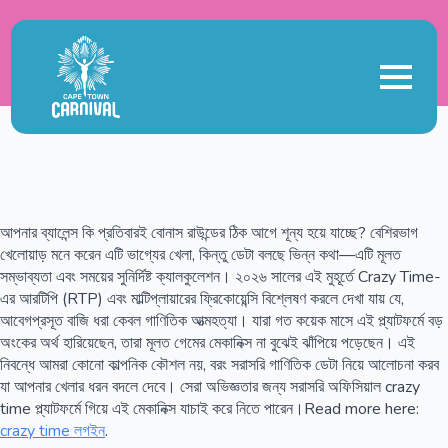
আপনার ব্যালেন্স কি প্রতিবারই বোনাস রাউন্ডের ঠিক আগে শূন্য হয়ে যাচ্ছে? বেশিরভাগ
খেলোয়াড় মনে করেন এটি ভাগ্যের খেলা, কিন্তু ডেটা বলছে ভিন্ন কথা—এটি মূলত
সম্ভাব্যতা এবং সময়ের সুনির্দিষ্ট ক্যালকুলেশন। ২০২৬ সালের এই মুহূর্তে Crazy Time-
এর আরটিপি (RTP) এবং মাল্টিপ্লায়ারের ফ্রিকোয়েন্সি বিশ্লেষণ করলে দেখা যায় যে,
আবেগপ্রসূত বাজি ধরা কেবল গাণিতিক আত্মহত্যা। যারা গত কয়েক মাসে এই প্ল্যাটফর্মে বড়
অংকের অর্থ হারিয়েছেন, তারা মূলত গেমের মেকানিক্স না বুঝেই ঝাঁপিয়ে পড়েছেন। এই
নিবন্ধে আমরা কোনো কাল্পনিক কৌশল নয়, বরং সরাসরি গাণিতিক ডেটা নিয়ে আলোচনা করব
যা আপনার খেলার ধরন বদলে দেবে। সেরা অভিজ্ঞতার জন্য সরাসরি অফিসিয়াল crazy
time প্ল্যাটফর্মে গিয়ে এই মেকানিক্স যাচাই করে নিতে পারেন।Read more here:
crazy time লগইন
.