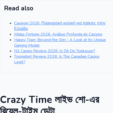
Read also
Casinoin 2026: Πραγματική κριτική για παίκτες στην
Ελλάδα
Midas Fortune 2026: Análise Profunda do Cassino
Happy Tiger: Beyond the Grin – A Look at Its Unique
Gaming Model
N1 Casino Review 2026: Is Dit De Topkeuze?
Tooniebet Review 2026: Is This Canadian Casino
Legit?
Crazy Time লাইভ শো-এর
রিয়েল-টাইম ডেটা