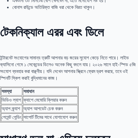
একটানা ৩০ মিনিটের বেশি খেলবেন না, এতে মনোযোগ নষ্ট হয়।
বোনাস রাউন্ডে অতিরিক্ত বাজি ধরা থেকে বিরত থাকুন।
টেকনিক্যাল এরর এবং ডিলে
ইন্টারনেট সংযোগের সামান্য ত্রুটি আপনার বড় জয়ের সুযোগ কেড়ে নিতে পারে। লাইভ
ক্যাসিনো গেমে ১ সেকেন্ডের ডিলেও অনেক কিছু বদলে যায়। ২০২৬ সালে হাই-স্পিড ৫জি
সংযোগ ব্যবহার করা বাঞ্ছনীয়। যদি দেখেন আপনার স্ক্রিনে ফ্রেম ড্রপ করছে, তবে ওই
স্পিনটি স্কিপ করাই বুদ্ধিমানের কাজ।
সমস্যা
সমাধান
ভিডিও ল্যাগ
ক্যাশে মেমোরি ক্লিয়ার করুন
অ্যাপ ক্র্যাশ
অ্যাপ আপডেট চেক করুন
পেমেন্ট পেন্ডিং
সাপোর্ট টিমের সাথে যোগাযোগ করুন