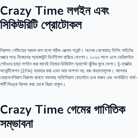
Crazy Time লগইন এবং
সিকিউরিটি প্রোটোকল
নিরাপদ গেমিংয়ের প্রথম ধাপ হলো সঠিক এক্সেস পয়েন্ট। অনেক খেলোয়াড় ফিশিং সাইটের
খপ্পরে পড়ে নিজেদের অ্যাকাউন্ট ডিটেইলস হারিয়ে ফেলেন। ২০২৬ সালে এসে ভেরিফাইড
গেটওয়ে ছাড়া লগইন করা মানেই নিজের ডিজিটাল অ্যাসেট ঝুঁকির মুখে ফেলা। টু-ফ্যাক্টর
অথেন্টিকেশন (2FA) ব্যবহার করা এখন আর অপশন নয়, বরং বাধ্যতামূলক। আপনার
ক্রেডেনশিয়াল নিরাপদ রাখতে সবসময় অফিসিয়াল ডোমেইন চেক করুন এবং অপরিচিত থার্ড-
পার্টি লিঙ্কে ক্লিক করা থেকে বিরত থাকুন।
Crazy Time গেমের গাণিতিক
সম্ভাবনা