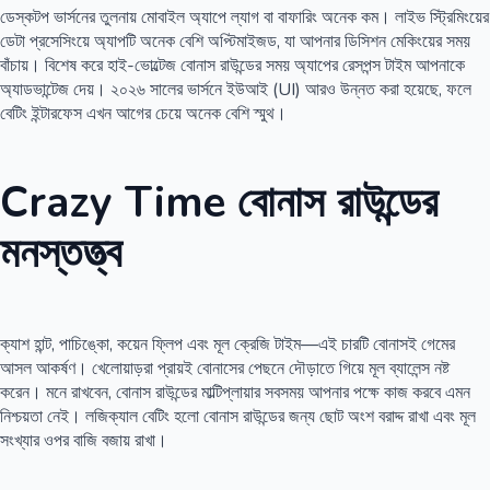
ডেস্কটপ ভার্সনের তুলনায় মোবাইল অ্যাপে ল্যাগ বা বাফারিং অনেক কম। লাইভ স্ট্রিমিংয়ের
ডেটা প্রসেসিংয়ে অ্যাপটি অনেক বেশি অপ্টিমাইজড, যা আপনার ডিসিশন মেকিংয়ের সময়
বাঁচায়। বিশেষ করে হাই-ভোল্টেজ বোনাস রাউন্ডের সময় অ্যাপের রেসপন্স টাইম আপনাকে
অ্যাডভান্টেজ দেয়। ২০২৬ সালের ভার্সনে ইউআই (UI) আরও উন্নত করা হয়েছে, ফলে
বেটিং ইন্টারফেস এখন আগের চেয়ে অনেক বেশি স্মুথ।
Crazy Time বোনাস রাউন্ডের
মনস্তত্ত্ব
ক্যাশ হান্ট, পাচিঙ্কো, কয়েন ফ্লিপ এবং মূল ক্রেজি টাইম—এই চারটি বোনাসই গেমের
আসল আকর্ষণ। খেলোয়াড়রা প্রায়ই বোনাসের পেছনে দৌড়াতে গিয়ে মূল ব্যালেন্স নষ্ট
করেন। মনে রাখবেন, বোনাস রাউন্ডের মাল্টিপ্লায়ার সবসময় আপনার পক্ষে কাজ করবে এমন
নিশ্চয়তা নেই। লজিক্যাল বেটিং হলো বোনাস রাউন্ডের জন্য ছোট অংশ বরাদ্দ রাখা এবং মূল
সংখ্যার ওপর বাজি বজায় রাখা।