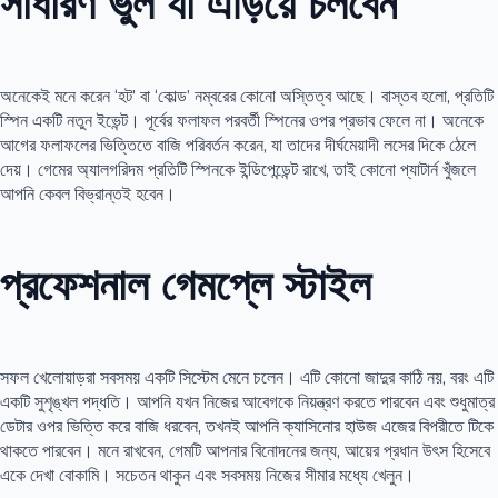
সাধারণ ভুল যা এড়িয়ে চলবেন
অনেকেই মনে করেন ‘হট’ বা ‘কোল্ড’ নম্বরের কোনো অস্তিত্ব আছে। বাস্তব হলো, প্রতিটি
স্পিন একটি নতুন ইভেন্ট। পূর্বের ফলাফল পরবর্তী স্পিনের ওপর প্রভাব ফেলে না। অনেকে
আগের ফলাফলের ভিত্তিতে বাজি পরিবর্তন করেন, যা তাদের দীর্ঘমেয়াদী লসের দিকে ঠেলে
দেয়। গেমের অ্যালগরিদম প্রতিটি স্পিনকে ইন্ডিপেন্ডেন্ট রাখে, তাই কোনো প্যাটার্ন খুঁজলে
আপনি কেবল বিভ্রান্তই হবেন।
প্রফেশনাল গেমপ্লে স্টাইল
সফল খেলোয়াড়রা সবসময় একটি সিস্টেম মেনে চলেন। এটি কোনো জাদুর কাঠি নয়, বরং এটি
একটি সুশৃঙ্খল পদ্ধতি। আপনি যখন নিজের আবেগকে নিয়ন্ত্রণ করতে পারবেন এবং শুধুমাত্র
ডেটার ওপর ভিত্তি করে বাজি ধরবেন, তখনই আপনি ক্যাসিনোর হাউজ এজের বিপরীতে টিকে
থাকতে পারবেন। মনে রাখবেন, গেমটি আপনার বিনোদনের জন্য, আয়ের প্রধান উৎস হিসেবে
একে দেখা বোকামি। সচেতন থাকুন এবং সবসময় নিজের সীমার মধ্যে খেলুন।