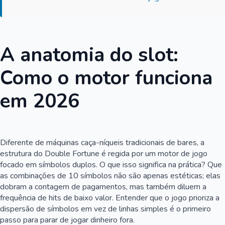
A anatomia do slot:
Como o motor funciona
em 2026
Diferente de máquinas caça-níqueis tradicionais de bares, a
estrutura do Double Fortune é regida por um motor de jogo
focado em símbolos duplos. O que isso significa na prática? Que
as combinações de 10 símbolos não são apenas estéticas; elas
dobram a contagem de pagamentos, mas também diluem a
frequência de hits de baixo valor. Entender que o jogo prioriza a
dispersão de símbolos em vez de linhas simples é o primeiro
passo para parar de jogar dinheiro fora.