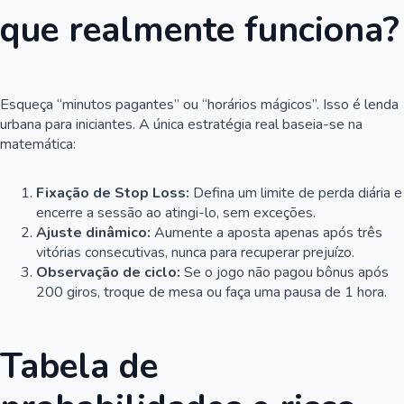
que realmente funciona?
Esqueça “minutos pagantes” ou “horários mágicos”. Isso é lenda
urbana para iniciantes. A única estratégia real baseia-se na
matemática:
Fixação de Stop Loss:
Defina um limite de perda diária e
encerre a sessão ao atingi-lo, sem exceções.
Ajuste dinâmico:
Aumente a aposta apenas após três
vitórias consecutivas, nunca para recuperar prejuízo.
Observação de ciclo:
Se o jogo não pagou bônus após
200 giros, troque de mesa ou faça uma pausa de 1 hora.
Tabela de