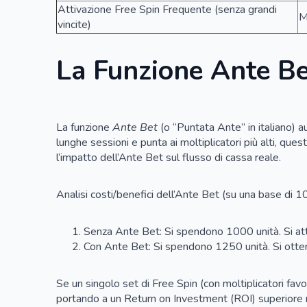
Attivazione Free Spin Frequente (senza grandi
M
vincite)
La Funzione Ante Be
La funzione
Ante Bet
(o “Puntata Ante” in italiano) a
lunghe sessioni e punta ai moltiplicatori più alti, qu
l’impatto dell’Ante Bet sul flusso di cassa reale.
Analisi costi/benefici dell’Ante Bet (su una base di 1
Senza Ante Bet: Si spendono 1000 unità. Si at
Con Ante Bet: Si spendono 1250 unità. Si otteng
Se un singolo set di Free Spin (con moltiplicatori favo
portando a un Return on Investment (ROI) superiore ne