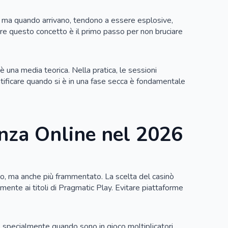
re, ma quando arrivano, tendono a essere esplosive,
ere questo concetto è il primo passo per non bruciare
 è una media teorica. Nella pratica, le sessioni
entificare quando si è in una fase secca è fondamentale
nza Online nel 2026
ro, ma anche più frammentato. La scelta del casinò
amente ai titoli di Pragmatic Play. Evitare piattaforme
ti, specialmente quando sono in gioco moltiplicatori