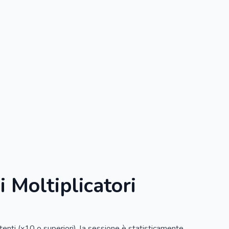
i Moltiplicatori
tenti (x10 o superiori), la sessione è statisticamente