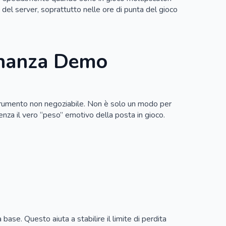
ità del server, soprattutto nelle ore di punta del gioco
Bonanza Demo
rumento non negoziabile. Non è solo un modo per
nza il vero “peso” emotivo della posta in gioco.
ase. Questo aiuta a stabilire il limite di perdita