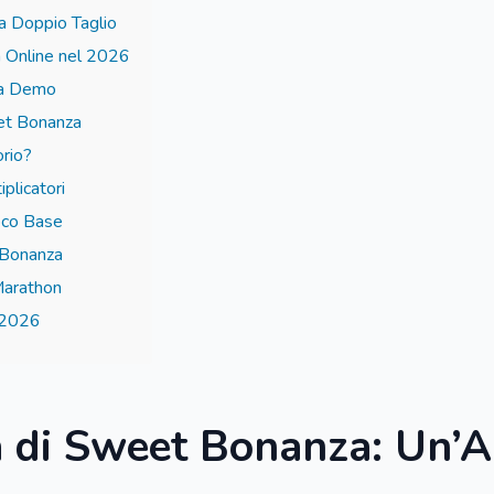
a Doppio Taglio
 Online nel 2026
nza Demo
eet Bonanza
rio?
iplicatori
oco Base
 Bonanza
Marathon
l 2026
ta di Sweet Bonanza: Un’