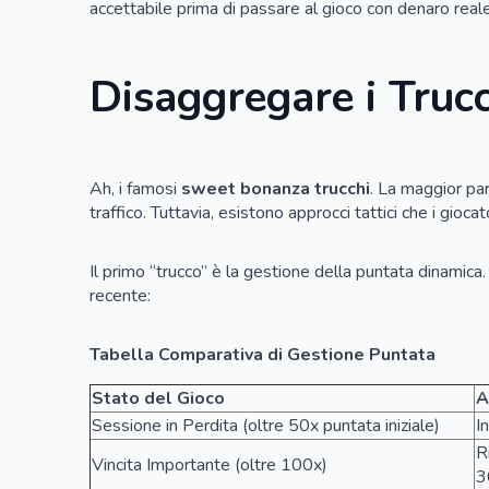
accettabile prima di passare al gioco con denaro reale
Disaggregare i Truc
Ah, i famosi
sweet bonanza trucchi
. La maggior par
traffico. Tuttavia, esistono approcci tattici che i gio
Il primo “trucco” è la gestione della puntata dinamica.
recente:
Tabella Comparativa di Gestione Puntata
Stato del Gioco
A
Sessione in Perdita (oltre 50x puntata iniziale)
I
R
Vincita Importante (oltre 100x)
3