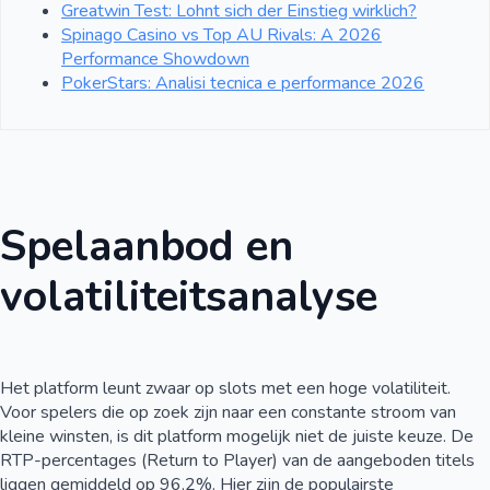
Greatwin Test: Lohnt sich der Einstieg wirklich?
Spinago Casino vs Top AU Rivals: A 2026
Performance Showdown
PokerStars: Analisi tecnica e performance 2026
Spelaanbod en
volatiliteitsanalyse
Het platform leunt zwaar op slots met een hoge volatiliteit.
Voor spelers die op zoek zijn naar een constante stroom van
kleine winsten, is dit platform mogelijk niet de juiste keuze. De
RTP-percentages (Return to Player) van de aangeboden titels
liggen gemiddeld op 96,2%. Hier zijn de populairste