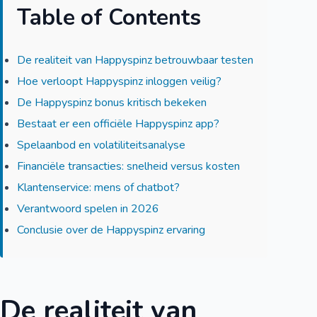
Table of Contents
De realiteit van Happyspinz betrouwbaar testen
Hoe verloopt Happyspinz inloggen veilig?
De Happyspinz bonus kritisch bekeken
Bestaat er een officiële Happyspinz app?
Spelaanbod en volatiliteitsanalyse
Financiële transacties: snelheid versus kosten
Klantenservice: mens of chatbot?
Verantwoord spelen in 2026
Conclusie over de Happyspinz ervaring
De realiteit van