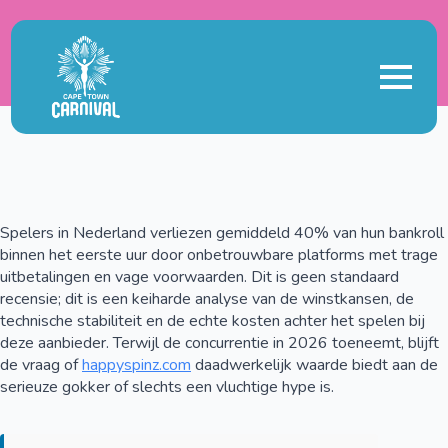
Spelers in Nederland verliezen gemiddeld 40% van hun bankroll
binnen het eerste uur door onbetrouwbare platforms met trage
uitbetalingen en vage voorwaarden. Dit is geen standaard
recensie; dit is een keiharde analyse van de winstkansen, de
technische stabiliteit en de echte kosten achter het spelen bij
deze aanbieder. Terwijl de concurrentie in 2026 toeneemt, blijft
de vraag of
happyspinz.com
daadwerkelijk waarde biedt aan de
serieuze gokker of slechts een vluchtige hype is.