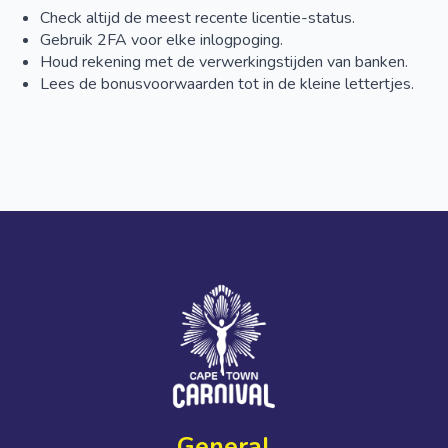
Check altijd de meest recente licentie-status.
Gebruik 2FA voor elke inlogpoging.
Houd rekening met de verwerkingstijden van banken.
Lees de bonusvoorwaarden tot in de kleine lettertjes.
General