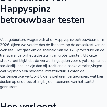
Happyspinz
betrouwbaar testen
Veel gebruikers vragen zich af of Happyspinz betrouwbaar is. In
2026 kijken we verder dan de licenties op de achterkant van de
website. Het gaat om de snelheid van de KYC-procedure en de
transparantie bij het uitbetalen van grote winsten. Uit onze
steekproef blijkt dat de verwerkingstijden voor crypto-opnames
aanzienlijk sneller zijn dan bij traditionele bankoverschrijvingen,
wat wijst op een moderne infrastructuur. Echter, de
klantenservice vertoont tijdens piekuren vertragingen, wat kan
duiden op onderbezetting bij een toename van het aantal
gebruikers.
Hoe verloopt