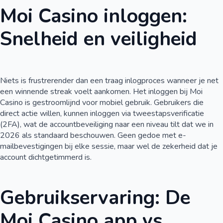
Moi Casino inloggen:
Snelheid en veiligheid
Niets is frustrerender dan een traag inlogproces wanneer je net
een winnende streak voelt aankomen. Het inloggen bij Moi
Casino is gestroomlijnd voor mobiel gebruik. Gebruikers die
direct actie willen, kunnen inloggen via tweestapsverificatie
(2FA), wat de accountbeveiliging naar een niveau tilt dat we in
2026 als standaard beschouwen. Geen gedoe met e-
mailbevestigingen bij elke sessie, maar wel de zekerheid dat je
account dichtgetimmerd is.
Gebruikservaring: De
Moi Casino app vs