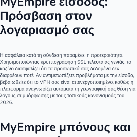
MyEmpire είσοδος:
Πρόσβαση στον
λογαριασμό σας
Η ασφάλεια κατά τη σύνδεση παραμένει η προτεραιότητα.
Χρησιμοποιώντας κρυπτογράφηση SSL τελευταίας γενιάς, το
καζίνο διασφαλίζει ότι τα προσωπικά σας δεδομένα δεν
διαρρέουν ποτέ. Αν αντιμετωπίζετε προβλήματα με την είσοδο,
βεβαιωθείτε ότι το VPN σας είναι απενεργοποιημένο, καθώς η
πλατφόρμα αναγνωρίζει αυτόματα τη γεωγραφική σας θέση για
λόγους συμμόρφωσης με τους τοπικούς κανονισμούς του
2026.
MyEmpire μπόνους και