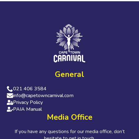
General
021 406 3584
info@capetowncarnival.com
Privacy Policy
PAIA Manual
Media Office
If you have any questions for our media office, don’t
hesitate to get in touch.