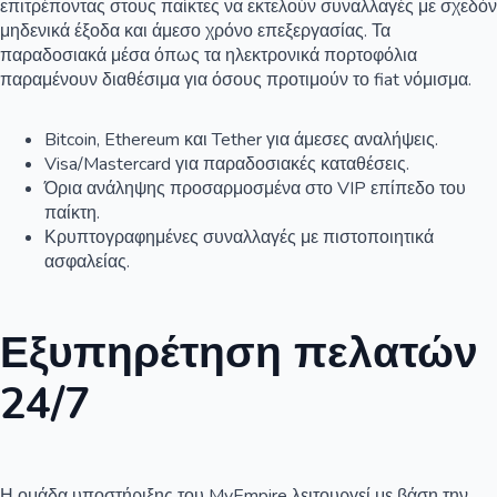
επιτρέποντας στους παίκτες να εκτελούν συναλλαγές με σχεδόν
μηδενικά έξοδα και άμεσο χρόνο επεξεργασίας. Τα
παραδοσιακά μέσα όπως τα ηλεκτρονικά πορτοφόλια
παραμένουν διαθέσιμα για όσους προτιμούν το fiat νόμισμα.
Bitcoin, Ethereum και Tether για άμεσες αναλήψεις.
Visa/Mastercard για παραδοσιακές καταθέσεις.
Όρια ανάληψης προσαρμοσμένα στο VIP επίπεδο του
παίκτη.
Κρυπτογραφημένες συναλλαγές με πιστοποιητικά
ασφαλείας.
Εξυπηρέτηση πελατών
24/7
Η ομάδα υποστήριξης του MyEmpire λειτουργεί με βάση την