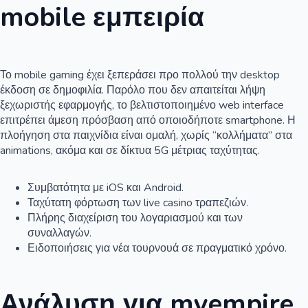
mobile εμπειρία
Το mobile gaming έχει ξεπεράσει προ πολλού την desktop
έκδοση σε δημοφιλία. Παρόλο που δεν απαιτείται λήψη
ξεχωριστής εφαρμογής, το βελτιστοποιημένο web interface
επιτρέπει άμεση πρόσβαση από οποιοδήποτε smartphone. Η
πλοήγηση στα παιχνίδια είναι ομαλή, χωρίς “κολλήματα” στα
animations, ακόμα και σε δίκτυα 5G μέτριας ταχύτητας.
Συμβατότητα με iOS και Android.
Ταχύτατη φόρτωση των live casino τραπεζιών.
Πλήρης διαχείριση του λογαριασμού και των
συναλλαγών.
Ειδοποιήσεις για νέα τουρνουά σε πραγματικό χρόνο.
Ανάλυση για myempire