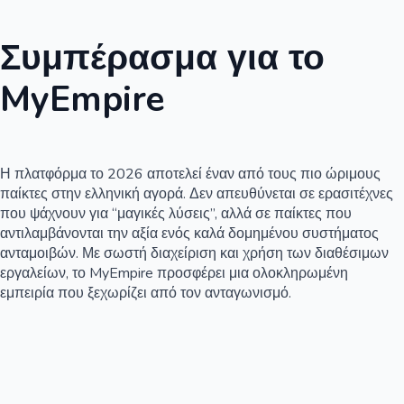
Συμπέρασμα για το
MyEmpire
Η πλατφόρμα το 2026 αποτελεί έναν από τους πιο ώριμους
παίκτες στην ελληνική αγορά. Δεν απευθύνεται σε ερασιτέχνες
που ψάχνουν για “μαγικές λύσεις”, αλλά σε παίκτες που
αντιλαμβάνονται την αξία ενός καλά δομημένου συστήματος
ανταμοιβών. Με σωστή διαχείριση και χρήση των διαθέσιμων
εργαλείων, το MyEmpire προσφέρει μια ολοκληρωμένη
εμπειρία που ξεχωρίζει από τον ανταγωνισμό.