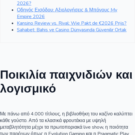
2026?
Οδηγός Εισόδου: Αξιολογήσεις & Μπόνους My
Empire 2026
Kansino Review vs. Rival: Wie Pakt de €2026 Prijs?
Sahabet: Bahis ve Casino Dünyasında Güvenilir Ortak
Ποικιλία παιχνιδιών και
λογισμικό
Με πάνω από 4.000 τίτλους, η βιβλιοθήκη του καζίνο καλύπτει
κάθε γούστο. Από τα κλασικά φρουτάκια με υψηλή
μεταβλητότητα μέχρι τα πρωτοποριακά live show, η ποιότητα
των παρόχων όπως η Evolution Gaming και η Pragmatic Play