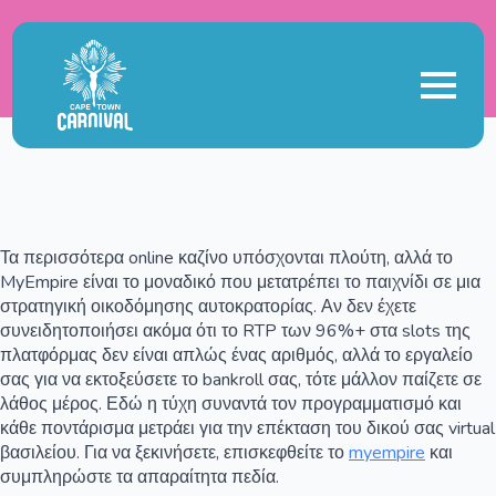
Τα περισσότερα online καζίνο υπόσχονται πλούτη, αλλά το
MyEmpire είναι το μοναδικό που μετατρέπει το παιχνίδι σε μια
στρατηγική οικοδόμησης αυτοκρατορίας. Αν δεν έχετε
συνειδητοποιήσει ακόμα ότι το RTP των 96%+ στα slots της
πλατφόρμας δεν είναι απλώς ένας αριθμός, αλλά το εργαλείο
σας για να εκτοξεύσετε το bankroll σας, τότε μάλλον παίζετε σε
λάθος μέρος. Εδώ η τύχη συναντά τον προγραμματισμό και
κάθε ποντάρισμα μετράει για την επέκταση του δικού σας virtual
βασιλείου. Για να ξεκινήσετε, επισκεφθείτε το
myempire
και
συμπληρώστε τα απαραίτητα πεδία.