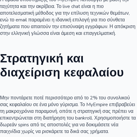
ταχύτητα και την ακρίβεια. Το live chat είναι η πιο
αποτελεσματική μέθοδος για την επίλυση τεχνικών θεμάτων,
ενώ το email παραμένει η ιδανική επιλογή για πιο σύνθετα
ζητήματα που απαιτούν την επισύναψη εγγράφων. Η απόκριση
στην ελληνική γλώσσα είναι άμεση και επαγγελματική.
Στρατηγική και
διαχείριση κεφαλαίου
Μην ποντάρετε ποτέ περισσότερο από το 2% του συνολικού
σας κεφαλαίου σε ένα μόνο γύρισμα. Το MyEmpire επιβραβεύει
τη μακροχρόνια παραμονή, οπότε η στρατηγική σας πρέπει να
επικεντρώνεται στη διατήρηση του bankroll. Χρησιμοποιήστε τα
δωρεάν spins από τις αποστολές για να δοκιμάσετε νέα
παιχνίδια χωρίς να ρισκάρετε τα δικά σας χρήματα.