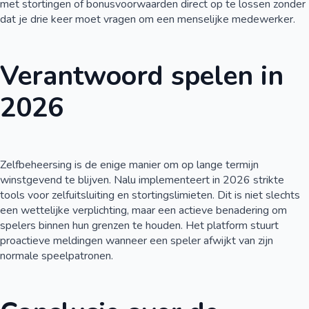
met stortingen of bonusvoorwaarden direct op te lossen zonder
dat je drie keer moet vragen om een menselijke medewerker.
Verantwoord spelen in
2026
Zelfbeheersing is de enige manier om op lange termijn
winstgevend te blijven. Nalu implementeert in 2026 strikte
tools voor zelfuitsluiting en stortingslimieten. Dit is niet slechts
een wettelijke verplichting, maar een actieve benadering om
spelers binnen hun grenzen te houden. Het platform stuurt
proactieve meldingen wanneer een speler afwijkt van zijn
normale speelpatronen.