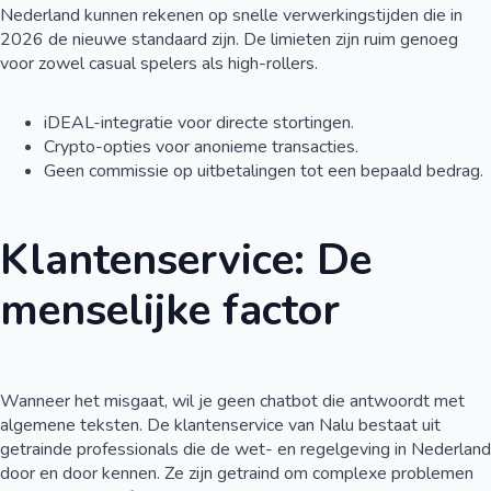
Nederland kunnen rekenen op snelle verwerkingstijden die in
2026 de nieuwe standaard zijn. De limieten zijn ruim genoeg
voor zowel casual spelers als high-rollers.
iDEAL-integratie voor directe stortingen.
Crypto-opties voor anonieme transacties.
Geen commissie op uitbetalingen tot een bepaald bedrag.
Klantenservice: De
menselijke factor
Wanneer het misgaat, wil je geen chatbot die antwoordt met
algemene teksten. De klantenservice van Nalu bestaat uit
getrainde professionals die de wet- en regelgeving in Nederland
door en door kennen. Ze zijn getraind om complexe problemen