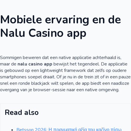
Mobiele ervaring en de
Nalu Casino app
Sommigen beweren dat een native applicatie achterhaald is,
maar de
nalu casino app
bewijst het tegendeel. De applicatie
is gebouwd op een lightweight framework dat zelfs op oudere
smartphones soepel draait. Of je nu in de trein zit of in een pauze
snel een ronde blackjack wilt spelen, de app biedt een naadloze
overgang van je browser-sessie naar een native omgeving.
Read also
Betsson 2026: Η πραγματική αξία του καζίνο πίσω