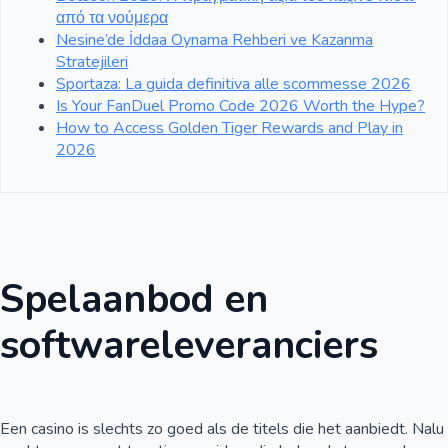
από τα νούμερα
Nesine’de İddaa Oynama Rehberi ve Kazanma
Stratejileri
Sportaza: La guida definitiva alle scommesse 2026
Is Your FanDuel Promo Code 2026 Worth the Hype?
How to Access Golden Tiger Rewards and Play in
2026
Spelaanbod en
softwareleveranciers
Een casino is slechts zo goed als de titels die het aanbiedt. Nalu