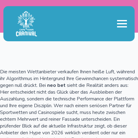
Die meisten Wettanbieter verkaufen Ihnen heiße Luft, während
ihr Algorithmus im Hintergrund Ihre Gewinnchancen systematisch
gegen null drückt. Bei
neo bet
sieht die Realität anders aus:
Hier entscheidet nicht das Glück über das Ausbleiben der
Auszahlung, sondern die technische Performance der Plattform
und Ihre eigene Disziplin. Wer nach einem seriösen Partner für
Sportwetten und Casinospiele sucht, muss heute zwischen
echtem Mehrwert und reiner Fassade unterscheiden. Ein
prüfender Blick auf die aktuelle Infrastruktur zeigt, ob dieser
Anbieter den Hype von 2026 wirklich verdient oder nur ein