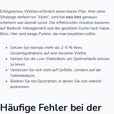
Erfolgreiches Wetten erfordert einen klaren Plan. Wer ohne
Strategie einfach nur “klickt”, wird bei
neo bet
genauso
scheitern wie überall sonst. Die effektivsten Ansätze basieren
auf Bankroll-Management und der gezielten Suche nach Value-
Bets. Hier sind einige Punkte, die man beachten sollte:
Setzen Sie niemals mehr als 2-5 % Ihres
Gesamtguthabens auf eine einzelne Wette.
Nutzen Sie die Live-Statistiken, um Spielverläufe besser
zu lesen.
Verlassen Sie sich nicht auf Gefühle, sondern auf die
Datenanalyse.
Bleiben Sie bei Sportarten, in denen Sie sich wirklich
auskennen.
Häufige Fehler bei der