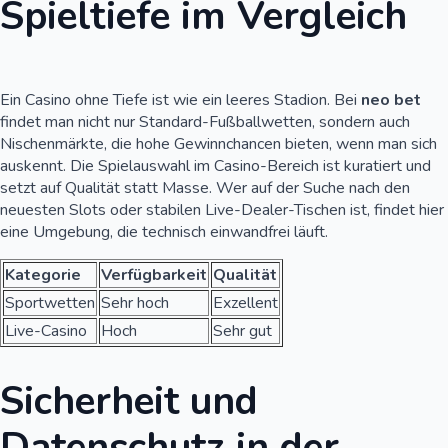
Spieltiefe im Vergleich
Ein Casino ohne Tiefe ist wie ein leeres Stadion. Bei
neo bet
findet man nicht nur Standard-Fußballwetten, sondern auch
Nischenmärkte, die hohe Gewinnchancen bieten, wenn man sich
auskennt. Die Spielauswahl im Casino-Bereich ist kuratiert und
setzt auf Qualität statt Masse. Wer auf der Suche nach den
neuesten Slots oder stabilen Live-Dealer-Tischen ist, findet hier
eine Umgebung, die technisch einwandfrei läuft.
Kategorie
Verfügbarkeit
Qualität
Sportwetten
Sehr hoch
Exzellent
Live-Casino
Hoch
Sehr gut
Sicherheit und
Datenschutz in der