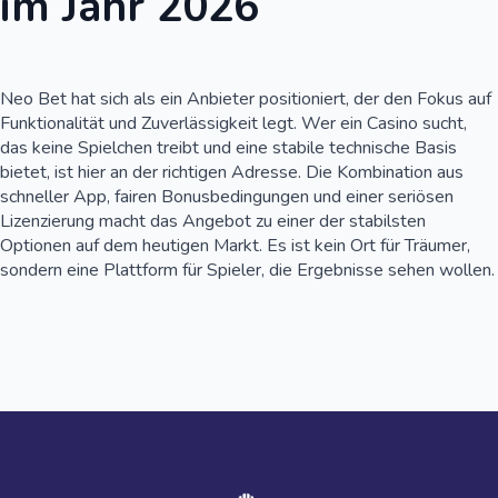
im Jahr 2026
Neo Bet hat sich als ein Anbieter positioniert, der den Fokus auf
Funktionalität und Zuverlässigkeit legt. Wer ein Casino sucht,
das keine Spielchen treibt und eine stabile technische Basis
bietet, ist hier an der richtigen Adresse. Die Kombination aus
schneller App, fairen Bonusbedingungen und einer seriösen
Lizenzierung macht das Angebot zu einer der stabilsten
Optionen auf dem heutigen Markt. Es ist kein Ort für Träumer,
sondern eine Plattform für Spieler, die Ergebnisse sehen wollen.