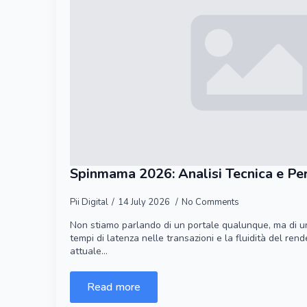
Spinmama 2026: Analisi Tecnica e Pe
Pii Digital
14 July 2026
No Comments
Non stiamo parlando di un portale qualunque, ma di un
tempi di latenza nelle transazioni e la fluidità del rend
attuale…
Read more