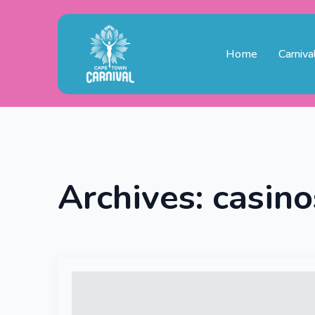
Home
Carniva
Archives:
casino