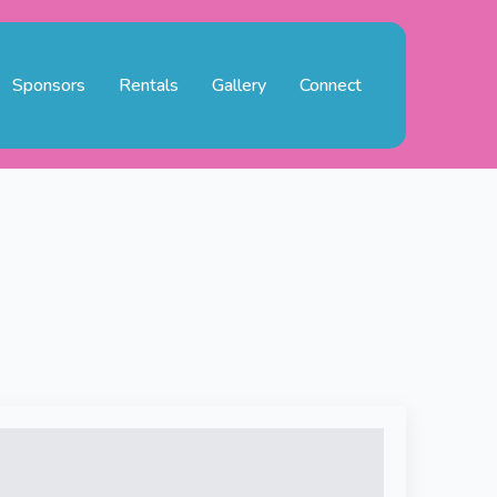
Sponsors
Rentals
Gallery
Connect