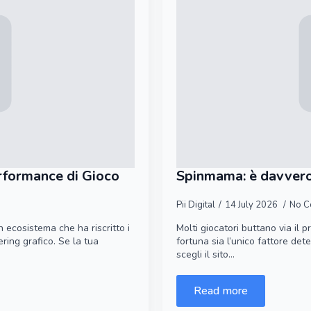
rformance di Gioco
Spinmama: è davvero 
Pii Digital
14 July 2026
No C
 ecosistema che ha riscritto i
Molti giocatori buttano via il 
ering grafico. Se la tua
fortuna sia l’unico fattore dete
scegli il sito…
Read more