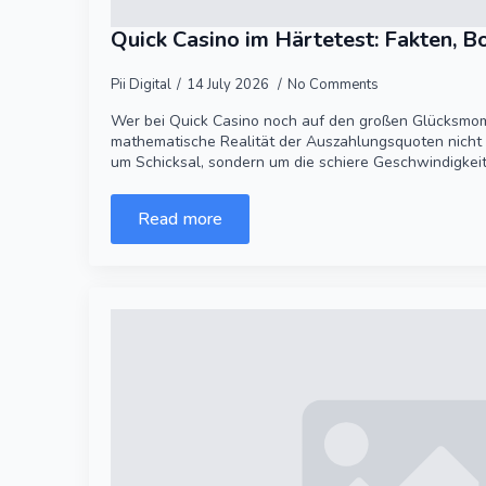
Quick Casino im Härtetest: Fakten, B
Pii Digital
14 July 2026
No Comments
Wer bei Quick Casino noch auf den großen Glücksmom
mathematische Realität der Auszahlungsquoten nicht v
um Schicksal, sondern um die schiere Geschwindigkei
Read more