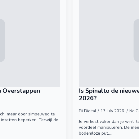
u Overstappen
Is Spinalto de nieuw
2026?
Pii Digital
13 July 2026
No C
ech, maar door simpelweg te
inzetten beperken. Terwijl de
Je verliest vaker dan je wint, 
voordeel manipuleren. De meest
bodemloze put,…