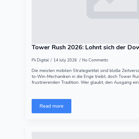
Tower Rush 2026: Lohnt sich der Dow
Pii Digital
14 July 2026
No Comments
Die meisten mobilen Strategietitel sind bloße Zeitver
to-Win-Mechaniken in die Enge treibt, doch Tower Rush
frustrierenden Tradition. Wer glaubt, den Ausgang ein
Read more