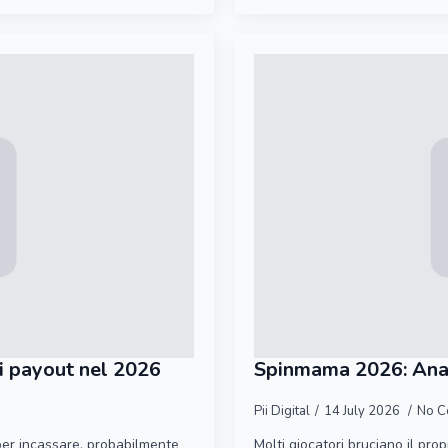
ei payout nel 2026
Spinmama 2026: Anali
Pii Digital
14 July 2026
No C
 per incassare, probabilmente
Molti giocatori bruciano il pro