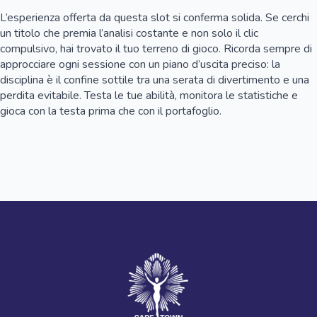
L’esperienza offerta da questa slot si conferma solida. Se cerchi
un titolo che premia l’analisi costante e non solo il clic
compulsivo, hai trovato il tuo terreno di gioco. Ricorda sempre di
approcciare ogni sessione con un piano d’uscita preciso: la
disciplina è il confine sottile tra una serata di divertimento e una
perdita evitabile. Testa le tue abilità, monitora le statistiche e
gioca con la testa prima che con il portafoglio.