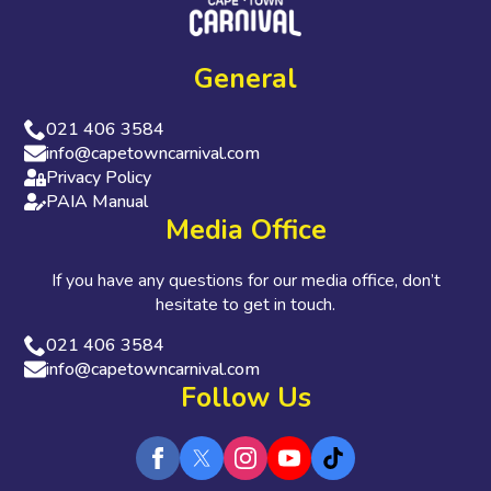
General
021 406 3584
info@capetowncarnival.com
Privacy Policy
PAIA Manual
Media Office
If you have any questions for our media office, don’t
hesitate to get in touch.
021 406 3584
info@capetowncarnival.com
Follow Us