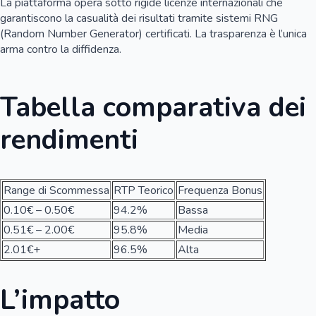
La piattaforma opera sotto rigide licenze internazionali che
garantiscono la casualità dei risultati tramite sistemi RNG
(Random Number Generator) certificati. La trasparenza è l’unica
arma contro la diffidenza.
Tabella comparativa dei
rendimenti
Range di Scommessa
RTP Teorico
Frequenza Bonus
0.10€ – 0.50€
94.2%
Bassa
0.51€ – 2.00€
95.8%
Media
2.01€+
96.5%
Alta
L’impatto