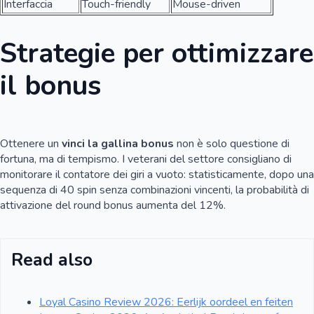
Interfaccia
Touch-friendly
Mouse-driven
Strategie per ottimizzare
il bonus
Ottenere un
vinci la gallina bonus
non è solo questione di
fortuna, ma di tempismo. I veterani del settore consigliano di
monitorare il contatore dei giri a vuoto: statisticamente, dopo una
sequenza di 40 spin senza combinazioni vincenti, la probabilità di
attivazione del round bonus aumenta del 12%.
Read also
Loyal Casino Review 2026: Eerlijk oordeel en feiten