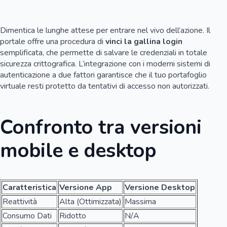
Dimentica le lunghe attese per entrare nel vivo dell’azione. Il
portale offre una procedura di
vinci la gallina login
semplificata, che permette di salvare le credenziali in totale
sicurezza crittografica. L’integrazione con i moderni sistemi di
autenticazione a due fattori garantisce che il tuo portafoglio
virtuale resti protetto da tentativi di accesso non autorizzati.
Confronto tra versioni
mobile e desktop
Caratteristica
Versione App
Versione Desktop
Reattività
Alta (Ottimizzata)
Massima
Consumo Dati
Ridotto
N/A