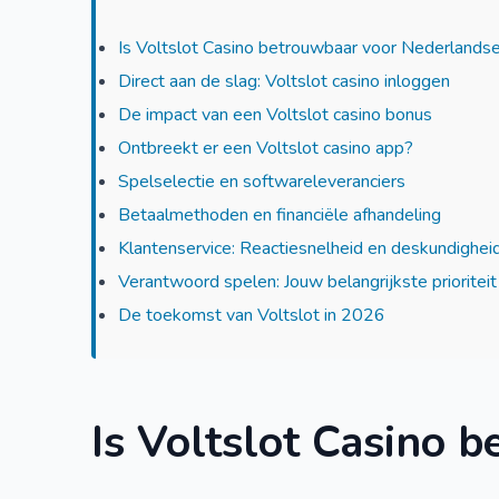
Is Voltslot Casino betrouwbaar voor Nederlands
Direct aan de slag: Voltslot casino inloggen
De impact van een Voltslot casino bonus
Ontbreekt er een Voltslot casino app?
Spelselectie en softwareleveranciers
Betaalmethoden en financiële afhandeling
Klantenservice: Reactiesnelheid en deskundighei
Verantwoord spelen: Jouw belangrijkste prioriteit
De toekomst van Voltslot in 2026
Is Voltslot Casino 