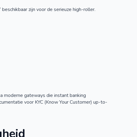
beschikbaar zijn voor de serieuze high-roller.
 via moderne gateways die instant banking
 documentatie voor KYC (Know Your Customer) up-to-
gheid