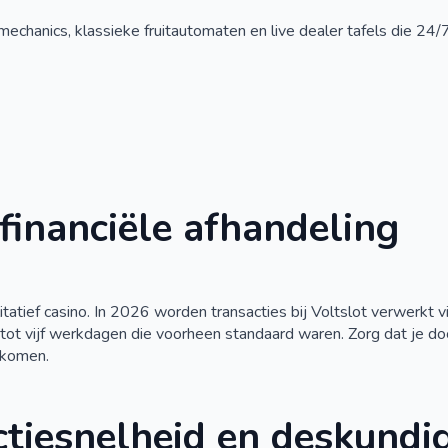
chanics, klassieke fruitautomaten en live dealer tafels die 24/7 
inanciële afhandeling
itatief casino. In 2026 worden transacties bij Voltslot verwerkt
e tot vijf werkdagen die voorheen standaard waren. Zorg dat je
rkomen.
ctiesnelheid en deskundi