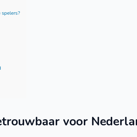
e spelers?
d
betrouwbaar voor Nederla