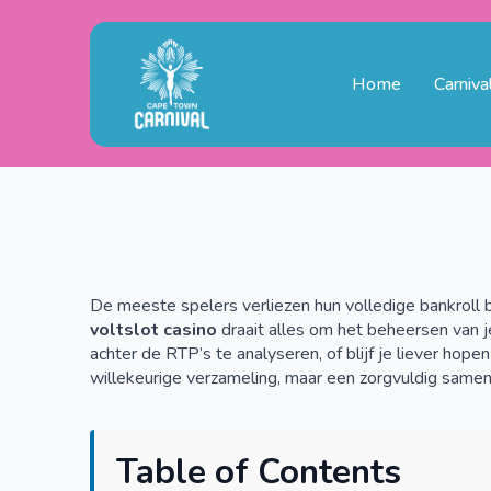
Home
Carniva
De meeste spelers verliezen hun volledige bankroll bi
voltslot casino
draait alles om het beheersen van j
achter de RTP’s te analyseren, of blijf je liever hope
willekeurige verzameling, maar een zorgvuldig samen
Table of Contents