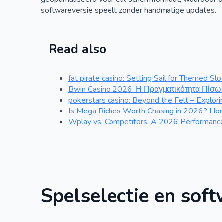
softwareversie speelt zonder handmatige updates.
Read also
fat pirate casino: Setting Sail for Themed S
Bwin Casino 2026: Η Πραγματικότητα Πίσω
pokerstars casino: Beyond the Felt – Explo
Is Mega Riches Worth Chasing in 2026? Ho
Wplay vs. Competitors: A 2026 Performa
Spelselectie en sof