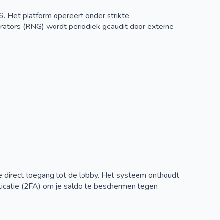
6. Het platform opereert onder strikte
nerators (RNG) wordt periodiek geaudit door externe
g je direct toegang tot de lobby. Het systeem onthoudt
enticatie (2FA) om je saldo te beschermen tegen