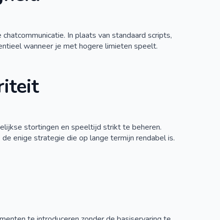
 chatcommunicatie. In plaats van standaard scripts,
entieel wanneer je met hogere limieten speelt.
iteit
jkse stortingen en speeltijd strikt te beheren.
s de enige strategie die op lange termijn rendabel is.
ementen te introduceren zonder de basiservaring te