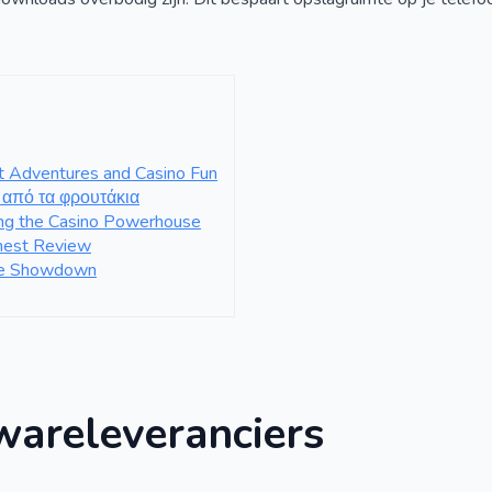
lot Adventures and Casino Fun
 από τα φρουτάκια
ring the Casino Powerhouse
nest Review
nce Showdown
twareleveranciers