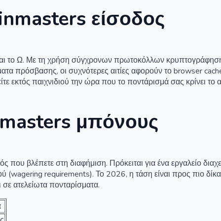
inmasters είσοδος
Α και το Ω. Με τη χρήση σύγχρονων πρωτοκόλλων κρυπτογράφη
ματα πρόσβασης, οι συχνότερες αιτίες αφορούν το browser cach
είτε εκτός παιχνιδιού την ώρα που το ποντάρισμά σας κρίνει το
nmasters μπόνους
ς που βλέπετε στη διαφήμιση. Πρόκειται για ένα εργαλείο διαχε
(wagering requirements). Το 2026, η τάση είναι προς πιο δίκα
ι σε ατελείωτα πονταρίσματα.
α
ς