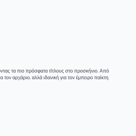
οντας τα πιο πρόσφατα τίτλους στο προσκήνιο. Από
α τον αρχάριο, αλλά ιδανική για τον έμπειρο παίκτη.