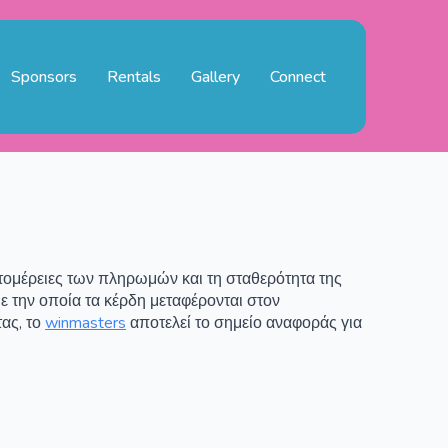
Sponsors
Rentals
Gallery
Connect
πτομέρειες των πληρωμών και τη σταθερότητα της
με την οποία τα κέρδη μεταφέρονται στον
τας, το
winmasters
αποτελεί το σημείο αναφοράς για