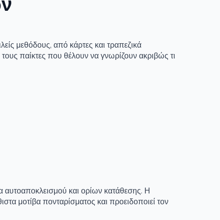
ων
ιλείς μεθόδους, από κάρτες και τραπεζικά
ό τους παίκτες που θέλουν να γνωρίζουν ακριβώς τι
ία αυτοαποκλεισμού και ορίων κατάθεσης. Η
ιστα μοτίβα πονταρίσματος και προειδοποιεί τον