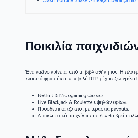
Crash: Fortune Snake Ameaça Liderança nas 
Ποικιλία παιχνιδιών
Ένα καζίνο κρίνεται από τη βιβλιοθήκη του. Η πλα
κλασικά φρουτάκια με υψηλό RTP μέχρι εξελιγμένα liv
NetEnt & Microgaming classics.
Live Blackjack & Roulette υψηλών ορίων.
Προοδευτικά τζάκποτ με τεράστια payouts.
Αποκλειστικά παιχνίδια που δεν θα βρείτε αλλ