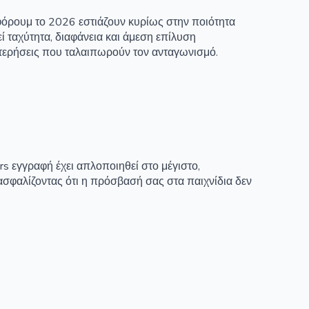
α φόρουμ το 2026 εστιάζουν κυρίως στην ποιότητα
ί ταχύτητα, διαφάνεια και άμεση επίλυση
στερήσεις που ταλαιπωρούν τον ανταγωνισμό.
rs εγγραφή έχει απλοποιηθεί στο μέγιστο,
ξασφαλίζοντας ότι η πρόσβασή σας στα παιχνίδια δεν