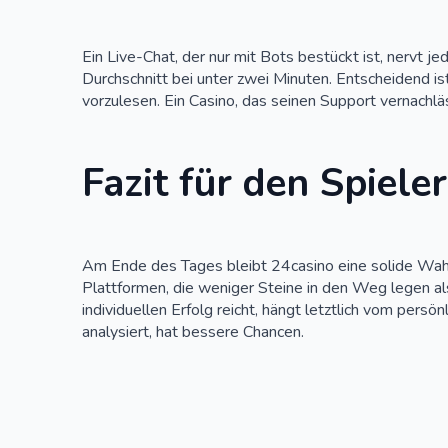
Ein Live-Chat, der nur mit Bots bestückt ist, nervt je
Durchschnitt bei unter zwei Minuten. Entscheidend i
vorzulesen. Ein Casino, das seinen Support vernachläss
Fazit für den Spiele
Am Ende des Tages bleibt 24casino eine solide Wahl f
Plattformen, die weniger Steine in den Weg legen al
individuellen Erfolg reicht, hängt letztlich vom pers
analysiert, hat bessere Chancen.