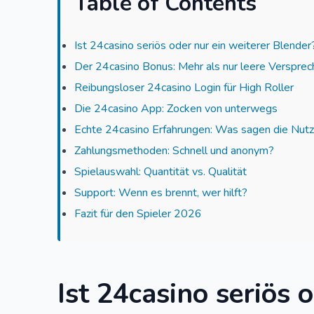
Table of Contents
Ist 24casino seriös oder nur ein weiterer Blender
Der 24casino Bonus: Mehr als nur leere Verspre
Reibungsloser 24casino Login für High Roller
Die 24casino App: Zocken von unterwegs
Echte 24casino Erfahrungen: Was sagen die Nutz
Zahlungsmethoden: Schnell und anonym?
Spielauswahl: Quantität vs. Qualität
Support: Wenn es brennt, wer hilft?
Fazit für den Spieler 2026
Ist 24casino seriös 