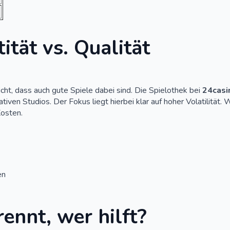
tät vs. Qualität
ht, dass auch gute Spiele dabei sind. Die Spielothek bei
24casi
iven Studios. Der Fokus liegt hierbei klar auf hoher Volatilität. 
Kosten.
en
ennt, wer hilft?