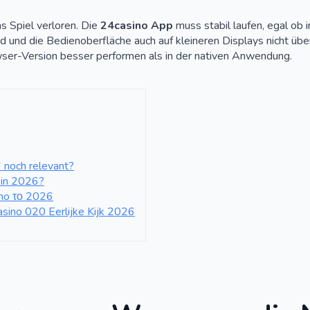
s Spiel verloren. Die
24casino App
muss stabil laufen, egal ob
ind und die Bedienoberfläche auch auf kleineren Displays nicht üb
rowser-Version besser performen als in der nativen Anwendung.
 noch relevant?
 in 2026?
no το 2026
ino 020 Eerlijke Kijk 2026