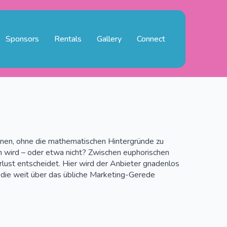
Sponsors
Rentals
Gallery
Connect
rennen, ohne die mathematischen Hintergründe zu
en wird – oder etwa nicht? Zwischen euphorischen
lust entscheidet. Hier wird der Anbieter gnadenlos
e, die weit über das übliche Marketing-Gerede