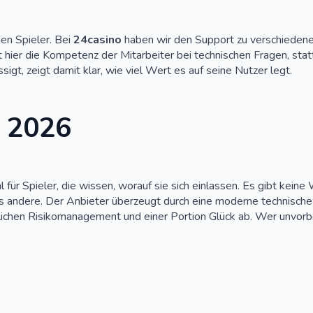
den Spieler. Bei
24casino
haben wir den Support zu verschiedene
st hier die Kompetenz der Mitarbeiter bei technischen Fragen, 
igt, zeigt damit klar, wie viel Wert es auf seine Nutzer legt.
r 2026
ür Spieler, die wissen, worauf sie sich einlassen. Es gibt keine
s andere. Der Anbieter überzeugt durch eine moderne technische 
önlichen Risikomanagement und einer Portion Glück ab. Wer unvorber