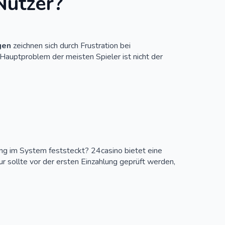
Nutzer?
gen
zeichnen sich durch Frustration bei
auptproblem der meisten Spieler ist nicht der
ang im System feststeckt? 24casino bietet eine
r sollte vor der ersten Einzahlung geprüft werden,