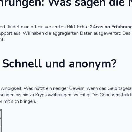
hrungen: Was sagen die 
, findet man oft ein verzerrtes Bild. Echte
24casino Erfahrun
pport aus. Wir haben die aggregierten Daten ausgewertet: Das H
nt.
 Schnell und anonym?
hwindigkeit. Was nützt ein riesiger Gewinn, wenn das Geld tagel
sungen bis hin zu Kryptowährungen. Wichtig: Die Gebührenstruktu
 mit sich bringen.
n