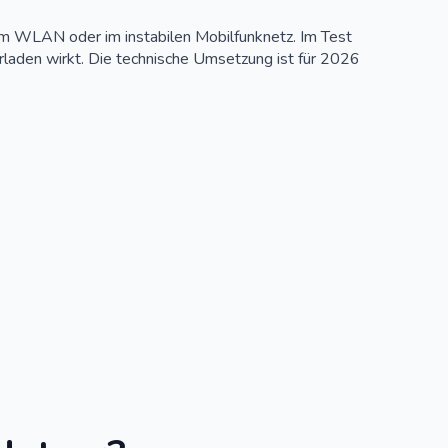
 im WLAN oder im instabilen Mobilfunknetz. Im Test
erladen wirkt. Die technische Umsetzung ist für 2026