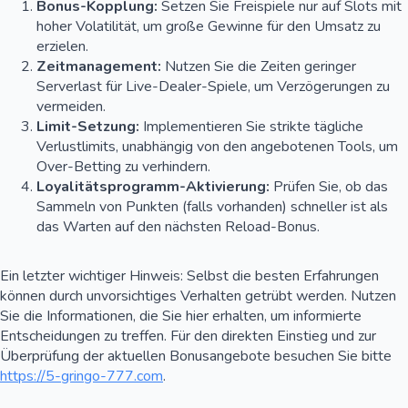
Bonus-Kopplung:
Setzen Sie Freispiele nur auf Slots mit
hoher Volatilität, um große Gewinne für den Umsatz zu
erzielen.
Zeitmanagement:
Nutzen Sie die Zeiten geringer
Serverlast für Live-Dealer-Spiele, um Verzögerungen zu
vermeiden.
Limit-Setzung:
Implementieren Sie strikte tägliche
Verlustlimits, unabhängig von den angebotenen Tools, um
Over-Betting zu verhindern.
Loyalitätsprogramm-Aktivierung:
Prüfen Sie, ob das
Sammeln von Punkten (falls vorhanden) schneller ist als
das Warten auf den nächsten Reload-Bonus.
Ein letzter wichtiger Hinweis: Selbst die besten Erfahrungen
können durch unvorsichtiges Verhalten getrübt werden. Nutzen
Sie die Informationen, die Sie hier erhalten, um informierte
Entscheidungen zu treffen. Für den direkten Einstieg und zur
Überprüfung der aktuellen Bonusangebote besuchen Sie bitte
https://5-gringo-777.com
.