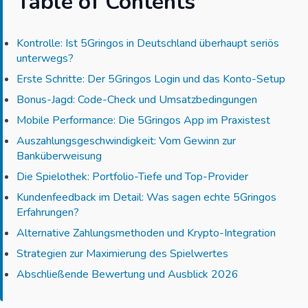
Table of Contents
Kontrolle: Ist 5Gringos in Deutschland überhaupt seriös
unterwegs?
Erste Schritte: Der 5Gringos Login und das Konto-Setup
Bonus-Jagd: Code-Check und Umsatzbedingungen
Mobile Performance: Die 5Gringos App im Praxistest
Auszahlungsgeschwindigkeit: Vom Gewinn zur
Banküberweisung
Die Spielothek: Portfolio-Tiefe und Top-Provider
Kundenfeedback im Detail: Was sagen echte 5Gringos
Erfahrungen?
Alternative Zahlungsmethoden und Krypto-Integration
Strategien zur Maximierung des Spielwertes
Abschließende Bewertung und Ausblick 2026