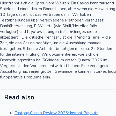
Hier trennt sich die Spreu vom Weizen. Ein Casino kann tausend
Spiele und einen dicken Bonus haben, aber wenn die Auszahlung
10 Tage dauert, ist das Vertrauen dahin. Wir haben
Testabhebungen über verschiedene Methoden veranlasst:
Banküberweisung, E-Wallets (wie Skrill/Neteller, falls
verfügbar) und Kryptowährungen (falls 5Gringos diese
akzeptiert). Die kritische Kennzahl ist die “Pending Time” – die
Zeit, die das Casino benötigt, um die Auszahlung manuell
freizugeben. Schnelle Anbieter benötigen maximal 24 Stunden
für die interne Prüfung. Wir dokumentieren, wie sich die
Bearbeitungszeiten bei 5Gringos im ersten Quartal 2026 im
Vergleich zu den Vorjahren entwickelt haben. Eine verzögerte
Auszahlung nach einer großen Gewinnserie kann ein starkes Indiz
für operative Probleme sein.
Read also
Fastpay Casino Review 2026: Instant Payouts