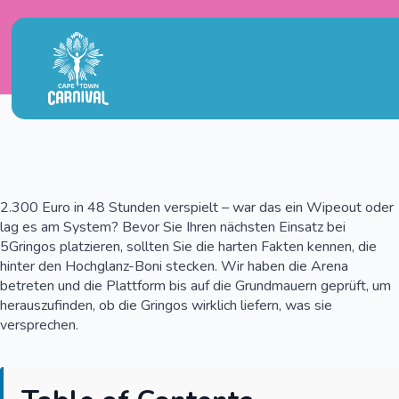
2.300 Euro in 48 Stunden verspielt – war das ein Wipeout oder
lag es am System? Bevor Sie Ihren nächsten Einsatz bei
5Gringos platzieren, sollten Sie die harten Fakten kennen, die
hinter den Hochglanz-Boni stecken. Wir haben die Arena
betreten und die Plattform bis auf die Grundmauern geprüft, um
herauszufinden, ob die Gringos wirklich liefern, was sie
versprechen.