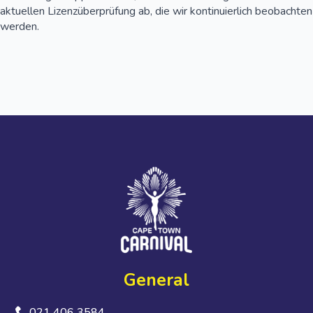
aktuellen Lizenzüberprüfung ab, die wir kontinuierlich beobachten
werden.
General
021 406 3584