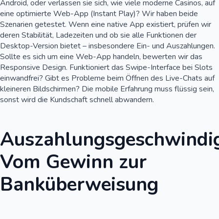
Android, oder verlassen sie sich, wie viele moderne Casinos, auf
eine optimierte Web-App (Instant Play)? Wir haben beide
Szenarien getestet. Wenn eine native App existiert, prüfen wir
deren Stabilität, Ladezeiten und ob sie alle Funktionen der
Desktop-Version bietet – insbesondere Ein- und Auszahlungen.
Sollte es sich um eine Web-App handeln, bewerten wir das
Responsive Design. Funktioniert das Swipe-Interface bei Slots
einwandfrei? Gibt es Probleme beim Öffnen des Live-Chats auf
kleineren Bildschirmen? Die mobile Erfahrung muss flüssig sein,
sonst wird die Kundschaft schnell abwandern.
Auszahlungsgeschwindig
Vom Gewinn zur
Banküberweisung