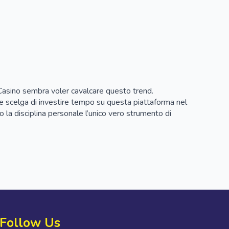
d Casino sembra voler cavalcare questo trend.
ue scelga di investire tempo su questa piattaforma nel
la disciplina personale l’unico vero strumento di
Follow Us