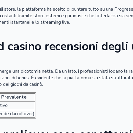
li store, la piattaforma ha scelto di puntare tutto su una Pro
ostanti tramite store esterni e garantisce che l’interfaccia sia s
menti istantanei e lo streaming live.
 casino recensioni degli 
e una dicotomia netta. Da un lato, i professionisti lodano la rapidi
zioni di bonus. È evidente che la piattaforma sia stata strutturata
dei giochi da casinò.
 Prevalente
tivo
ende dai rollover)