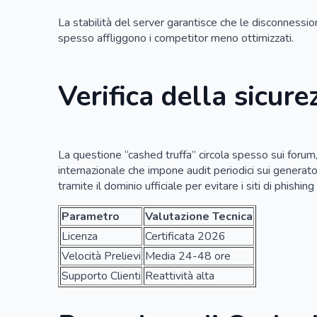
La stabilità del server garantisce che le disconnession
spesso affliggono i competitor meno ottimizzati.
Verifica della sicure
La questione “cashed truffa” circola spesso sui forum,
internazionale che impone audit periodici sui genera
tramite il dominio ufficiale per evitare i siti di phishing
Parametro
Valutazione Tecnica
Licenza
Certificata 2026
Velocità Prelievi
Media 24-48 ore
Supporto Clienti
Reattività alta