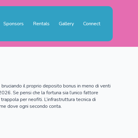
Sponsors
Rentals
Gallery
Connect
 bruciando il proprio deposito bonus in meno di venti
026. Se pensi che la fortuna sia l’unico fattore
rappola per neofiti. L’infrastruttura tecnica di
e game dove ogni secondo conta.