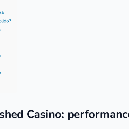
026
solido?
o
i
o
Cashed Casino: performan