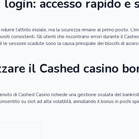
login: accesso rapido e 
ridurre l’attrito iniziale, ma la sicurezza rimane al primo posto. L
ti consistenti. Gli utenti che riscontrano errori durante il Cashe
hé le sessioni scadute sono la causa principale dei blocchi di acces
zzare il Cashed casino bo
nvenuto di Cashed Casino richiede una gestione oculata del bankrol
nsentito su slot ad alta volatilità, annullando il bonus in pochi 