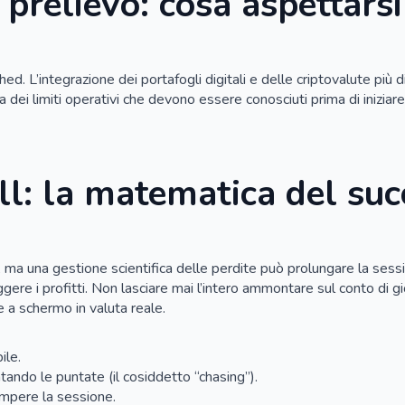
 prelievo: cosa aspettarsi
shed. L’integrazione dei portafogli digitali e delle criptovalute più
 ha dei limiti operativi che devono essere conosciuti prima di inizia
ll: la matematica del su
, ma una gestione scientifica delle perdite può prolungare la sessio
eggere i profitti. Non lasciare mai l’intero ammontare sul conto di 
 a schermo in valuta reale.
ile.
ando le puntate (il cosiddetto “chasing”).
rompere la sessione.