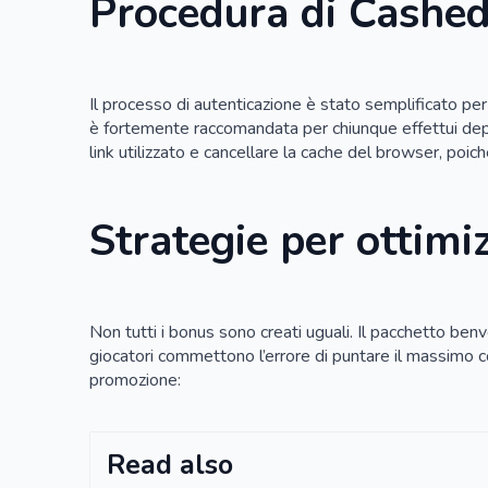
Procedura di Cashed 
Il processo di autenticazione è stato semplificato per 
è fortemente raccomandata per chiunque effettui deposi
link utilizzato e cancellare la cache del browser, poic
Strategie per ottimi
Non tutti i bonus sono creati uguali. Il pacchetto be
giocatori commettono l’errore di puntare il massimo co
promozione:
Read also