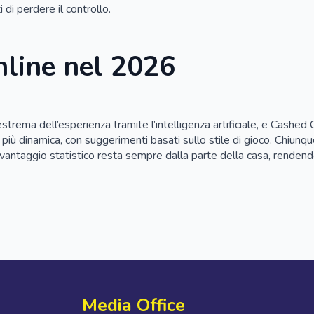
 di perdere il controllo.
online nel 2026
strema dell’esperienza tramite l’intelligenza artificiale, e Cashe
 più dinamica, con suggerimenti basati sullo stile di gioco. Chiunq
antaggio statistico resta sempre dalla parte della casa, rendendo 
Media Office