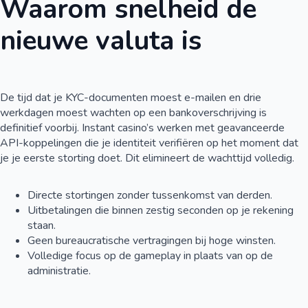
Waarom snelheid de
nieuwe valuta is
De tijd dat je KYC-documenten moest e-mailen en drie
werkdagen moest wachten op een bankoverschrijving is
definitief voorbij. Instant casino’s werken met geavanceerde
API-koppelingen die je identiteit verifiëren op het moment dat
je je eerste storting doet. Dit elimineert de wachttijd volledig.
Directe stortingen zonder tussenkomst van derden.
Uitbetalingen die binnen zestig seconden op je rekening
staan.
Geen bureaucratische vertragingen bij hoge winsten.
Volledige focus op de gameplay in plaats van op de
administratie.