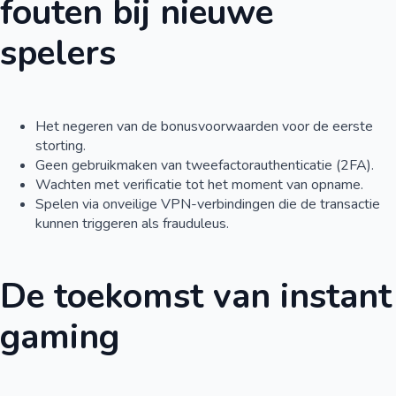
fouten bij nieuwe
spelers
Het negeren van de bonusvoorwaarden voor de eerste
storting.
Geen gebruikmaken van tweefactorauthenticatie (2FA).
Wachten met verificatie tot het moment van opname.
Spelen via onveilige VPN-verbindingen die de transactie
kunnen triggeren als frauduleus.
De toekomst van instant
gaming