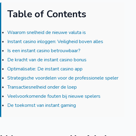
Table of Contents
Waarom snelheid de nieuwe valuta is
Instant casino inloggen: Veiligheid boven alles
Is een instant casino betrouwbaar?
De kracht van de instant casino bonus
Optimalisatie: De instant casino app
Strategische voordelen voor de professionele speler
Transactiesnelheid onder de loep
Veelvoorkomende fouten bij nieuwe spelers
De toekomst van instant gaming