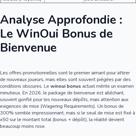
Analyse Approfondie :
Le WinOui Bonus de
Bienvenue
Les offres promotionnelles sont le premier aimant pour attirer
de nouveaux joueurs, mais elles sont souvent piégées par des
conditions obscures. Le
winoui bonus
actuel mérite un examen
minutieux. En 2026, le package de bienvenue est alléchant,
souvent gonflé pour les nouveaux dépôts, mais attention aux
exigences de mise (Wagering Requirements). Un bonus de
300% semble impressionnant, mais si le seuil de mise est fixé à
x50 sur le montant total (bonus + dépôt), la réalité devient
beaucoup moins rose.