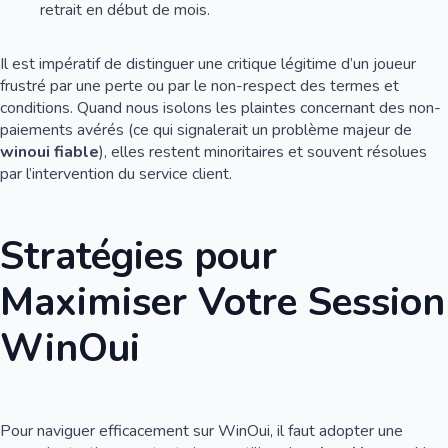
retrait en début de mois.
Il est impératif de distinguer une critique légitime d’un joueur
frustré par une perte ou par le non-respect des termes et
conditions. Quand nous isolons les plaintes concernant des non-
paiements avérés (ce qui signalerait un problème majeur de
winoui fiable
), elles restent minoritaires et souvent résolues
par l’intervention du service client.
Stratégies pour
Maximiser Votre Session
WinOui
Pour naviguer efficacement sur WinOui, il faut adopter une