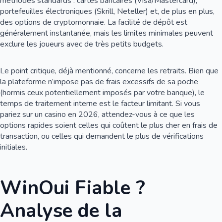
méthodes standards : cartes bancaires (Visa/Mastercard),
portefeuilles électroniques (Skrill, Neteller) et, de plus en plus,
des options de cryptomonnaie. La facilité de dépôt est
généralement instantanée, mais les limites minimales peuvent
exclure les joueurs avec de très petits budgets.
Le point critique, déjà mentionné, concerne les retraits. Bien que
la plateforme n’impose pas de frais excessifs de sa poche
(hormis ceux potentiellement imposés par votre banque), le
temps de traitement interne est le facteur limitant. Si vous
pariez sur un casino en 2026, attendez-vous à ce que les
options rapides soient celles qui coûtent le plus cher en frais de
transaction, ou celles qui demandent le plus de vérifications
initiales.
WinOui Fiable ?
Analyse de la