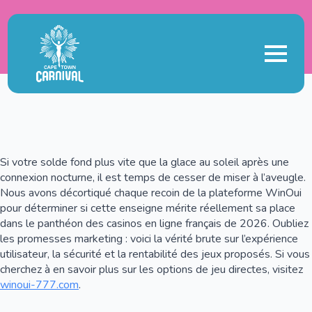
Si votre solde fond plus vite que la glace au soleil après une
connexion nocturne, il est temps de cesser de miser à l’aveugle.
Nous avons décortiqué chaque recoin de la plateforme WinOui
pour déterminer si cette enseigne mérite réellement sa place
dans le panthéon des casinos en ligne français de 2026. Oubliez
les promesses marketing : voici la vérité brute sur l’expérience
utilisateur, la sécurité et la rentabilité des jeux proposés. Si vous
cherchez à en savoir plus sur les options de jeu directes, visitez
winoui-777.com
.