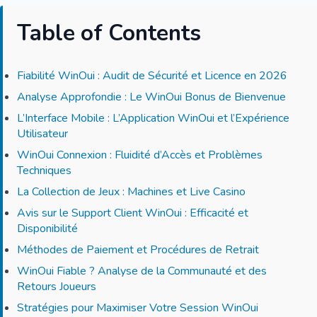
Table of Contents
Fiabilité WinOui : Audit de Sécurité et Licence en 2026
Analyse Approfondie : Le WinOui Bonus de Bienvenue
L’Interface Mobile : L’Application WinOui et l’Expérience
Utilisateur
WinOui Connexion : Fluidité d’Accès et Problèmes
Techniques
La Collection de Jeux : Machines et Live Casino
Avis sur le Support Client WinOui : Efficacité et
Disponibilité
Méthodes de Paiement et Procédures de Retrait
WinOui Fiable ? Analyse de la Communauté et des
Retours Joueurs
Stratégies pour Maximiser Votre Session WinOui