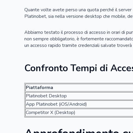
Quante volte avete perso una quota perché il server
Platinobet, sia nella versione desktop che mobile, de
Abbiamo testato il processo di accesso in orari di pu
non sempre obbligatorio, è fortemente raccomandato e 
un accesso rapido tramite credenziali salvate troverà
Confronto Tempi di Acce
Piattaforma
Platinobet Desktop
App Platinobet (iOS/Android)
Competitor X (Desktop)