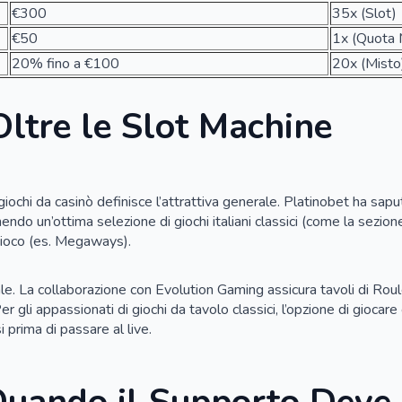
€300
35x (Slot)
€50
1x (Quota 
20% fino a €100
20x (Misto
Oltre le Slot Machine
ochi da casinò definisce l’attrattiva generale. Platinobet ha saput
o un’ottima selezione di giochi italiani classici (come la sezion
 gioco (es. Megaways).
e. La collaborazione con Evolution Gaming assicura tavoli di Roule
 Per gli appassionati di giochi da tavolo classici, l’opzione di gi
 prima di passare al live.