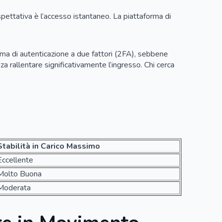
spettativa è l’accesso istantaneo. La piattaforma di
ema di autenticazione a due fattori (2FA), sebbene
 rallentare significativamente l’ingresso. Chi cerca
Stabilità in Carico Massimo
Eccellente
Molto Buona
Moderata