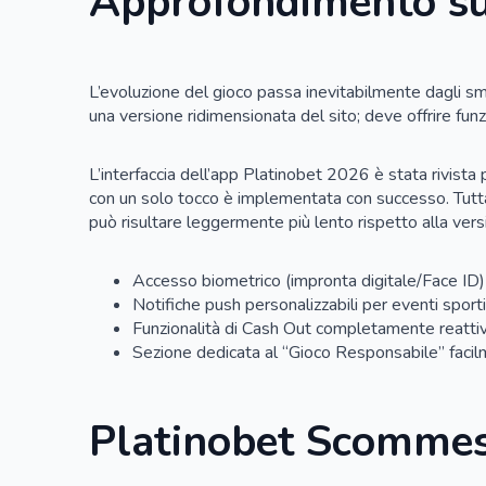
Approfondimento sul
L’evoluzione del gioco passa inevitabilmente dagli s
una versione ridimensionata del sito; deve offrire fu
L’interfaccia dell’app Platinobet 2026 è stata rivista
con un solo tocco è implementata con successo. Tuttavi
può risultare leggermente più lento rispetto alla ver
Accesso biometrico (impronta digitale/Face ID) 
Notifiche push personalizzabili per eventi sporti
Funzionalità di Cash Out completamente reattiva
Sezione dedicata al “Gioco Responsabile” facilm
Platinobet Scommess