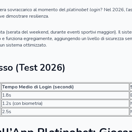
 era sovraccarico al momento del
platinobet login
? Nel 2026, l’a
ve dimostrare resilienza.
nta (serata del weekend, durante eventi sportivi maggiori). Il sist
funziona egregiamente, aggiungendo un livello di sicurezza senza
 un sistema ottimizzato.
sso (Test 2026)
Tempo Medio di Login (secondi)
1.8s
1.2s (con biometria)
2.5s