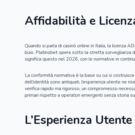
Affidabilità e Licen
Quando si parla di casinò online in Italia, la licen
buio. Platinobet opera sotto la stretta sorveglianza 
significa questo nel 2026, con le normative in contin
La conformità normativa è la base su cui si costruisc
dell’identità sono antiquati, l’esperienza utente ne 
verifica rapido ma rigoroso, un compromesso necessario 
primari rispetto a operatori emergenti senza storia sul 
L’Esperienza Utente 